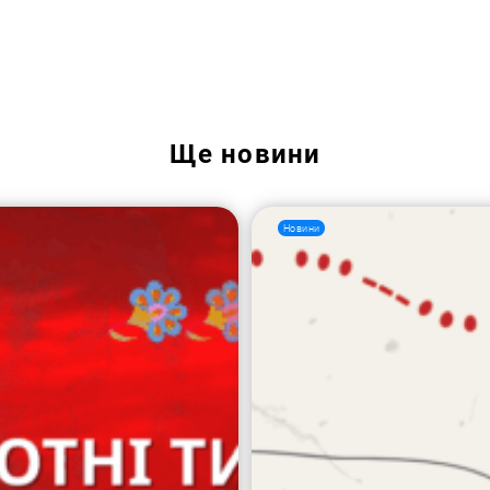
Пошук за запитом:
Ще
новини
Новини