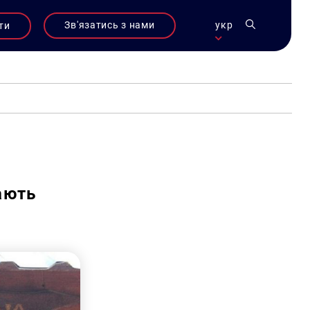
Зв'язатись з нами
укр
ти
ають