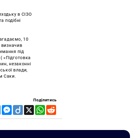
иходьку в СІЗО
а подібні
агадаємо, 10
я визначив
римання під
( «Підготовка
вин, незаконні
ської влади,
 м Саки.
Поділитись
Telegram
Messenger
Diigo
X
WhatsApp
Reddit