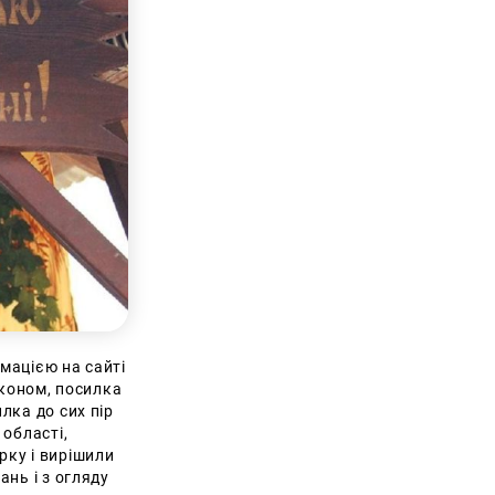
рмацією на сайті
аконом, посилка
лка до сих пір
 області,
рку і вирішили
нь і з огляду