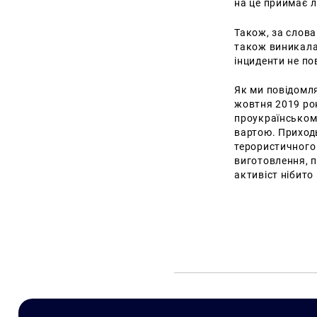
на це приймає 
Також, за слов
також виникала 
інциденти не п
Як ми повідомля
жовтня 2019 ро
проукраїнському
вартою. Приходь
терористичного 
виготовлення, п
активіст нібито 