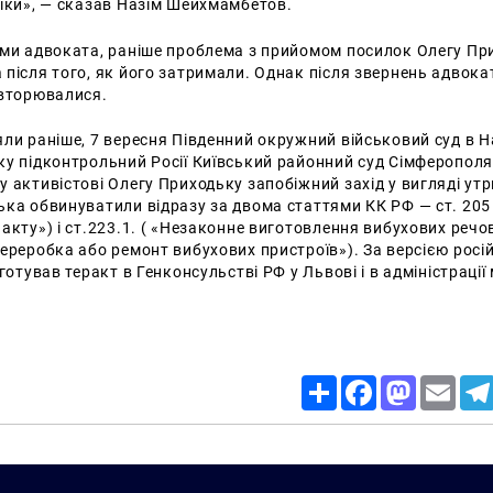
ліки», — сказав Назім Шейхмамбетов.
ами адвоката, раніше проблема з прийомом посилок Олегу Пр
після того, як його затримали. Однак після звернень адвокат
овторювалися.
ли раніше, 7 вересня Південний окружний військовий суд в Н
ку підконтрольний Росії Київський районний суд Сімферопол
 активістові Олегу Приходьку запобіжний захід у вигляді ут
ка обвинуватили відразу за двома статтями КК РФ — ст. 205 
акту») і ст.223.1. ( «Незаконне виготовлення вибухових речо
ереробка або ремонт вибухових пристроїв»). За версією росій
готував теракт в Генконсульстві РФ у Львові і в адміністрації
Share
Facebook
Mastodon
Email