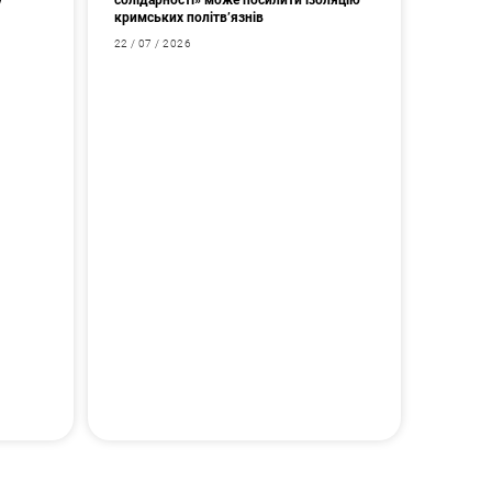
у
солідарності» може посилити ізоляцію
кримських політв’язнів
22 / 07 / 2026