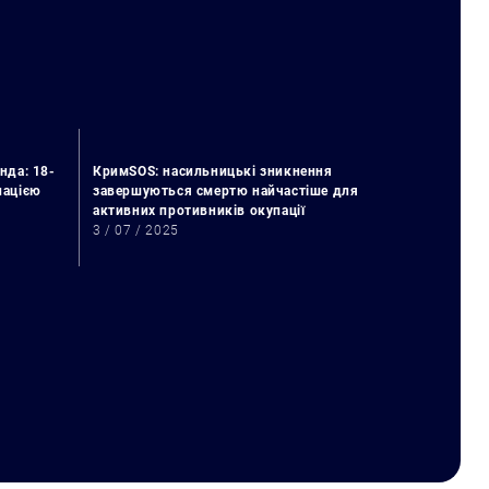
нда: 18-
КримSOS: насильницькі зникнення
упацією
завершуються смертю найчастіше для
активних противників окупації
3 / 07 / 2025