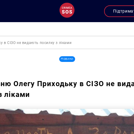
Підтрима
у в СІЗО не видають посилку з ліками
Новини
зню Олегу Приходьку в СІЗО не вид
з ліками