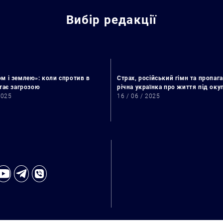
Вибір редакції
м і землею»: коли спротив в
Страх, російський гімн та пропага
стає загрозою
річна українка про життя під ок
2025
16 / 06 / 2025