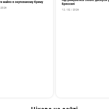
підтримуватись ззовні: дискусія 
ти майно в окупованому Криму
Брюсселі
/ 2026
12 / 02 / 2026