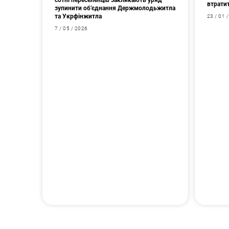
сотні переселенців закликають уряд
втрати
зупинити об’єднання Держмолодьжитла
та Укрфінжитла
23 / 01 
7 / 05 / 2026