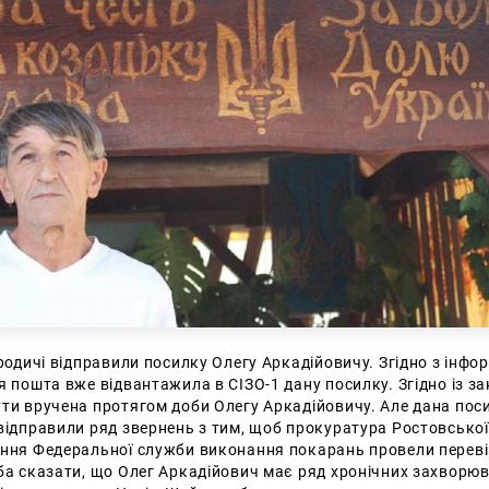
 родичі відправили посилку Олегу Аркадійовичу. Згідно з інфо
я пошта вже відвантажила в СІЗО-1 дану посилку. Згідно із з
ти вручена протягом доби Олегу Аркадійовичу. Але дана поси
відправили ряд звернень з тим, щоб прокуратура Ростовської
іння Федеральної служби виконання покарань провели переві
ба сказати, що Олег Аркадійович має ряд хронічних захворюва