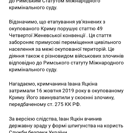
до Римським Статутом Міжнародного
кримінального суду.
Відзначимо, що етапування ув’язнених з
окупованого Криму порушує статтю 49
Четвертої Женевської конвенції . Ця стаття
забороняє примусові переміщення цивільного
населення за межі окупованої територій. Це
діяння також є різновидом військових злочинів
відповідно до Римського статуту Міжнародного
кримінального суду.
Нагадаємо, кримчанина Івана Яцкіна
затримали 16 жовтня 2019 року в окупованому
Криму. Його звинуватили у скоєнні злочину,
передбаченому ст. 275 КК РФ.
За версією слідства, Іван Яцкін вчинив
державну зраду у формі шпигунства на користь
Служби безпеки України.