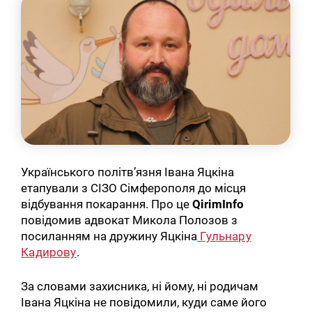
Українського політв’язня Івана Яцкіна
етапували з СІЗО Сімферополя до місця
відбування покарання. Про це
QirimInfo
повідомив адвокат Микола Полозов з
посиланням на дружину Яцкіна
Гульнару
Кадирову
.
За словами захисника, ні йому, ні родичам
Івана Яцкіна не повідомили, куди саме його