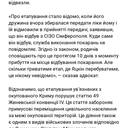
відвезли.
«Про етапування стало відомо, коли його
дружина вчора збиралася передати ліки йому і
їй відмовили в прийнятті передачі, заявивши,
що він відбув з СІЗО Сімферополя. Куди саме
він відбув, служба виконання покарань не
повідомляє. Згідно із законом, родичів
сповіщають про це протягом 10 днів з моменту
прибуття на місце відбування покарання. Але
скільки триватиме етап, де Яцкін перебуватиме,
це нікому невідомо», — сказав адвокат.
Відзначимо, що етапування ув’язнених з
окупованого Криму порушує статтю 49
Женевської конвенції IV. Ця стаття забороняє
примусові переміщення цивільного населення
за межі окупованої територій. Це діяння також
є одним з видів військових злочинів відповідно