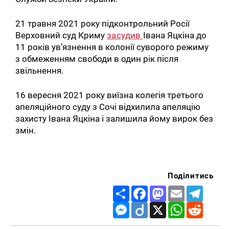
21 травня 2021 року підконтрольний Росії
Верховний суд Криму
засудив
Івана Яцкіна до
11 років ув’язнення в колонії суворого режиму
з обмеженням свободи в один рік після
звільнення.
16 вересня 2021 року виїзна колегія третього
апеляційного суду з Сочі відхилила апеляцію
захисту Івана Яцкіна і залишила йому вирок без
змін.
Поділитись
Share
Facebook
Mastodon
Email
Telegr
Messenger
Diigo
X
WhatsApp
Reddit