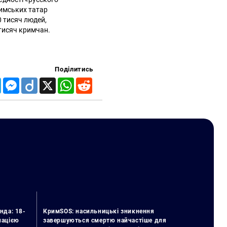
римських татар
0 тисяч людей,
 тисяч кримчан.
Поділитись
Telegram
Messenger
Diigo
X
WhatsApp
Reddit
нда: 18-
КримSOS: насильницькі зникнення
упацією
завершуються смертю найчастіше для