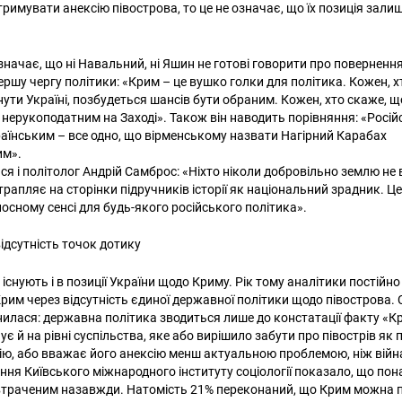
римувати анексію півострова, то це не означає, що їх позиція зали
значає, що ні Навальний, ні Яшин не готові говорити про поверненн
ершу чергу політики: «Крим – це вушко голки для політика. Кожен, 
нути Україні, позбудеться шансів бути обраним. Кожен, хто скаже, 
е нерукоподатним на Заході». Також він наводить порівняння: «Росі
аїнським – все одно, що вірменському назвати Нагірний Карабах
им».
я і політолог Андрій Самброс: «Ніхто ніколи добровільно землю не 
рапляє на сторінки підручників історії як національний зрадник. Це
носному сенсі для будь-якого російського політика».
відсутність точок дотику
 існують і в позиції України щодо Криму. Рік тому аналітики постій
рим через відсутність єдиної державної політики щодо півострова. 
нилася: державна політика зводиться лише до констатації факту «Кр
ує й на рівні суспільства, яке або вирішило забути про півострів як
ію, або вважає його анексію менш актуальною проблемою, ніж війна
ння Київського міжнародного інституту соціології показало, що пон
траченим назавжди. Натомість 21% переконаний, що Крим можна п