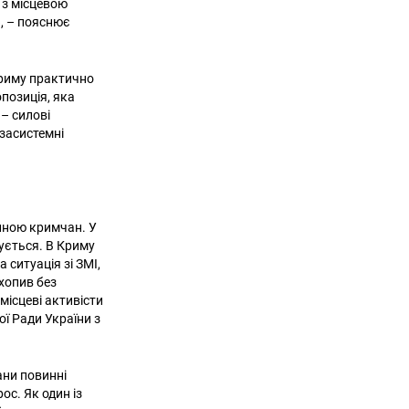
 з місцевою
», – пояснює
Криму практично
позиція, яка
– силові
озасистемні
иною кримчан. У
ується. В Криму
ситуація зі ЗМІ,
охопив без
місцеві активісти
ї Ради України з
ани повинні
с. Як один із