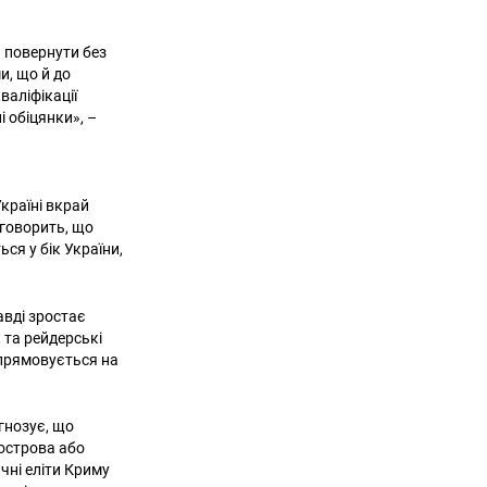
 повернути без
и, що й до
валіфікації
і обіцянки», –
країні вкрай
 говорить, що
ся у бік України,
авді зростає
 та рейдерські
спрямовується на
гнозує, що
вострова або
ичні еліти Криму