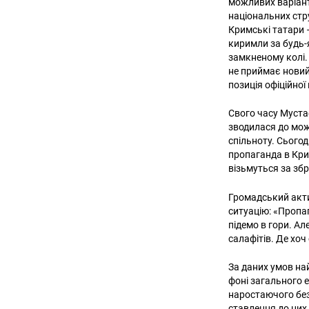
можливих варіант
національних стр
Кримські татари 
киримли за будь-
замкненому колі.
не приймає новий
позиція офіційно
Свого часу Муста
зводилася до мож
спільноту. Сьогод
пропаганда в Кри
візьмуться за зб
Громадський акти
ситуацію: «Пропа
підемо в гори. Ал
салафітів. Де хо
За даних умов най
фоні загального 
наростаючого без
ставлення до них