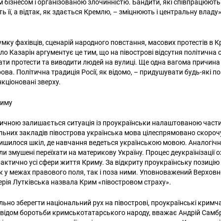
м бізнесом і організованою злочинністю. Бандити, які співпрацюють
 її, а відтак, як здається Кремлю, – зміцнюють і центральну владу
думку фахівців, сценарій народного повстання, масових протестів в 
о Казарін аргументує це тим, що на півострові відсутня політична о
ати протести та виводити людей на вулиці. Ще одна вагома причина 
ова. Політична традиція Росії, як відомо, – придушувати будь-які п
нкціоновані зверху.
риму
ичною залишається ситуація із проукраїнськи налаштованою част
ьних закладів півострова українська мова цілеспрямовано скороч
ишилося шкіл, де навчання ведеться українською мовою. Аналогічна 
ли змушені переїхати на материкову Україну. Процес деукраїнізації 
актично усі сфери життя Криму. За відкриту проукраїнську позицію 
к у межах правового поля, так і поза ними. Уповноважений Верховно
рія Лутківська назвала Крим «півостровом страху».
льно зберегти національний рух на півострові, проукраїнські кримч
Пошук за запитом:
відом боротьби кримськотатарського народу, вважає Андрій Самбро