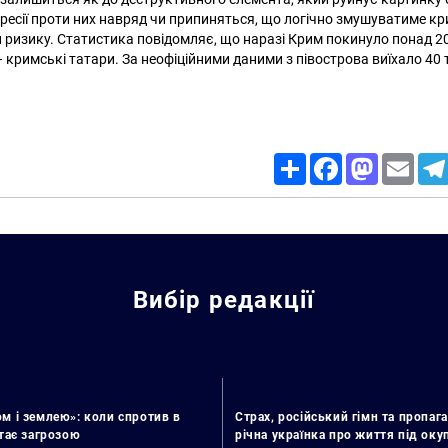
пресії проти них навряд чи припиняться, що логічно змушуватиме к
и ризику. Статистика повідомляє, що наразі Крим покинуло понад 2
– кримські татари. За неофіційними даними з півострова виїхало 40
Share
Facebook
Mastodon
Email
Вибір редакції
м і землею»: коли спротив в
Страх, російський гімн та пропага
стає загрозою
річна українка про життя під ок