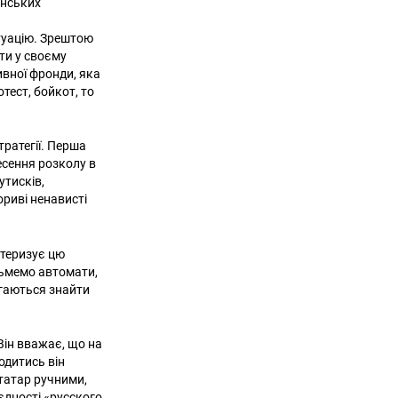
їнських
итуацію. Зрештою
ти у своєму
ивної фронди, яка
тест, бойкот, то
ратегії. Перша
есення розколу в
утисків,
ориві ненависті
ктеризує цю
зьмемо автомати,
агаються знайти
Він вважає, що на
одитись він
 татар ручними,
єдності «русского