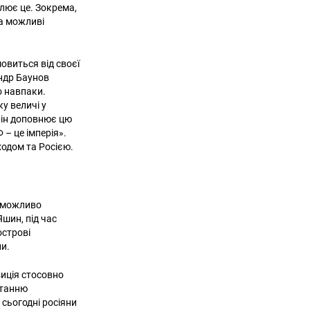
млює це. Зокрема,
та можливі
мовиться від своєї
андр Баунов
о навпаки.
у величі у
рін доповнює цю
 – це імперія».
ходом та Росією.
неможливо
шин, під час
острові
ни.
зиція стосовно
станню
 сьогодні росіяни