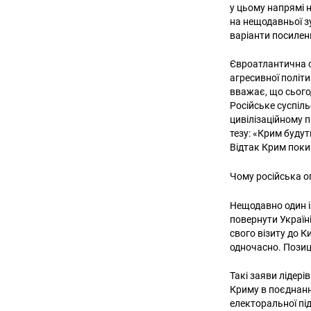
у цьому напрямі н
на нещодавньої з
варіанти посилен
Євроатлантична сп
агресивної політ
вважає, що сьогод
Російське суспіль
цивілізаційному 
тезу: «Крим будут
Відтак Крим поки
Чому російська о
Нещодавно один і
повернути Україн
свого візиту до К
одночасно. Позиц
Такі заяви лідері
Криму в поєднанн
електоральної під