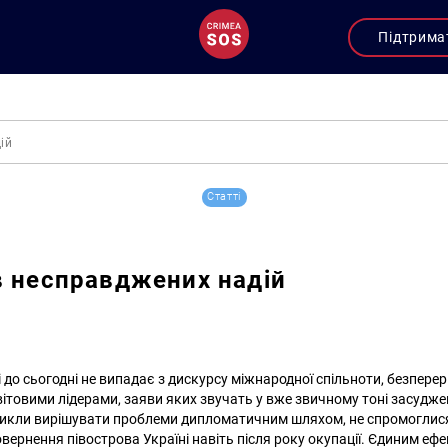
Підтрима
ій
Статті
в несправджених надій
 до сьогодні не випадає з дискурсу міжнародної спільноти, безпере
ітовими лідерами, заяви яких звучать у вже звичному тоні засуджен
звикли вирішувати проблеми дипломатичним шляхом, не спромогли
овернення півострова Україні навіть після року окупації. Єдиним е