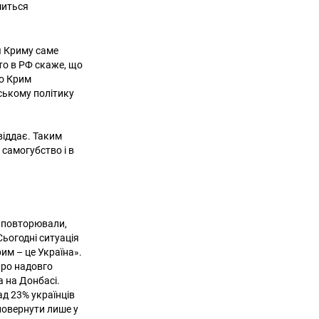
шиться
я Криму саме
хто в РФ скаже, що
що Крим
йському політику
віддає. Таким
 самогубство і в
но повторювали,
Сьогодні ситуація
им – це Україна».
 про надовго
 на Донбасі.
ад 23% українців
овернути лише у