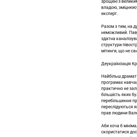
зрощені з велики
владою, зміцнюють
експерт.
Разом з тим, на 
неможливий. Павл
здатна каналізув
структури півостр
мітинги, що не са
Деукраїнізація К
Найбільш драмат
програмах навчал
практично не зал
більшість яких бу
перебільшення пр
переслідуються я
прав людини Вале
Аби хоча б мініма
скористатися дос