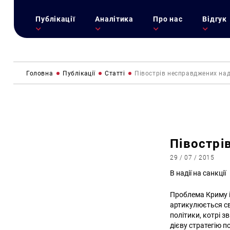
Публікації
Аналітика
Про нас
Відгук
Головна
Публікації
Статті
Півострів несправджених над
Півострі
29 / 07 / 2015
В надії на санкції
Проблема Криму і
артикулюється св
політики, котрі 
дієву стратегію п