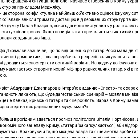
ів покращення ситуації, політолог називає створення в Криму укра
уктур за прикладом Меджлісу.
– це сторона конфлікту, яка найбільш об’єктивно оцінює існуючу с
якої влади звикли тримати дистанцію від державних структур та жи
 На думку Павла Казаріна, «сьогодні вони виступають у ролі колект
 статус півострова». Якщо позиція татар проявляється як тихий про
ї влади кардинально інша.
фа Джемілєв зазначав, що по відношенню до татар Росія мала дві ст
ливості домовитися, інша передбачала репресії, залякування та вн
ні доводиться спостерігати останній варіант. На додачу до існуючих 
му намагається створити новий міф про радикальних татар, які в п
рою.
віст Абдурешит Джеппаров в інтерв’ю виданню «Спектр» так хара
гандисти лякають, що буде дагестанський сценарій – мовляв ми ві
е це не Кавказ, кримські татари так не роблять. Зараз в Криму нам
ч одна жертва цих радикальних мусульман?».
більш вірогідним здається прогноз політолога Віталія Портнікова. 
економічного занепаду Криму, «татари ‘закапсулюються’, аби відгор
умства». Враховуючи те, що місцева влада так і не змогла зробити
 залишиться як до деструктивного елемента, який руйнує картинку 