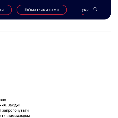
Зв'язатись з нами
укр
ти
рвно
ня. Західні
ся запропонувати
фективним заходом