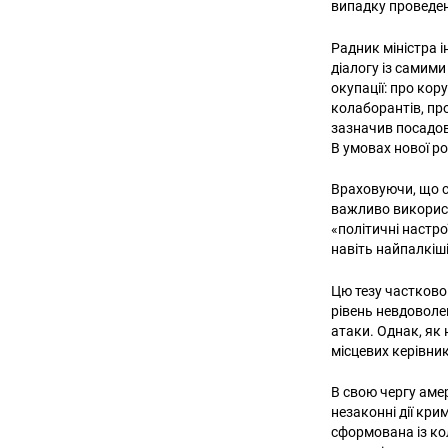
випадку проведен
Радник міністра 
діалогу із самим
окупації: про кор
колаборантів, про
зазначив посадов
В умовах нової ро
Враховуючи, що с
важливо використ
«політичні настро
навіть найпалкіші
Цю тезу частково 
рівень невдоволен
атаки. Однак, як
місцевих керівни
В свою чергу аме
незаконні дії кр
сформована із кол