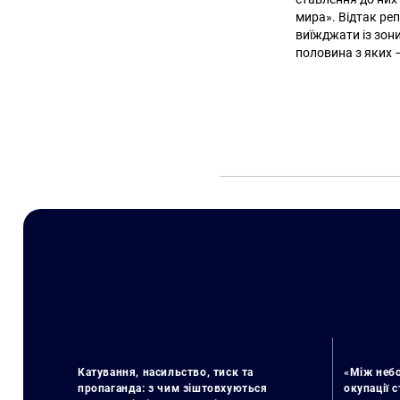
мира». Відтак ре
виїжджати із зон
половина з яких 
Катування, насильство, тиск та
«Між небо
пропаганда: з чим зіштовхуються
окупації 