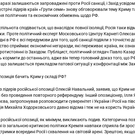
аразі залишаються запроваджені проти Росії санкції, і Захід усвідо
устрічі лідерів країн «Групи семи» знову обговорювали тему Криму 
ня політичних та економічних обмежень щодо РФ.
ільнота сподівається, що внаслідок повної ізоляції, Росія таки від
ики. Проте політичний експерт Московського Центру Карнегі Олекс
ні в РФ є всі передумови для того, щоб санкції подіяли з точністю д
ство сприймає економічні негаразди, які переживає країна, як ознак
протистоянні із Заходом. Публіцист, політичний оглядач Павло Каза
ь кормити до останнього, адже він тепер головний доказ того, що РФ
 що залишається прикладом патової ситуації у конфронтації між За
позиція бачить Крим у складі РФ?
з лідерів російської опозиції Олексій Навальний, заявив, що Крим 
і без проведення повторного референдуму. Інший опозиціонер, Ілля Я
иєва, запропонував розповсюдити суверенітет і України і Росії на пів
ія Михайла Ходорковського давно відома і теж не на користь Украї
в російської опозиції, як мінімум, викликають подив. Категорична по
і із загальною критикою політики Кремля навпаки сприяла би зро
тримки всередині Росії і схвалення на світовій арені. Зрештою, якщо