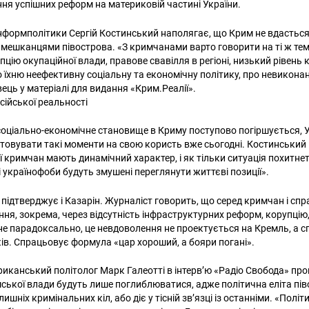
ня успішних реформ на материковій частині України.
інформполітики Сергій Костинський наполягає, що Крим не вдасться
и мешканцями півострова. «З кримчанами варто говорити на ті ж тем
упцію окупаційної влади, правове свавілля в регіоні, низький рівень к
 їхню неефективну соціальну та економічну політику, про невиконан
ець у матеріалі для видання «Крим.Реалії».
сійської реальності
оціально-економічне становище в Криму поступово погіршується, У
овувати такі моменти на свою користь вже сьогодні. Костинський
ї кримчан мають динамічний характер, і як тільки ситуація похитнеть
 українофоби будуть змушені переглянути життєві позиції».
підтверджує і Казарін. Журналіст говорить, що серед кримчан і спр
ня, зокрема, через відсутність інфраструктурних реформ, корупцію,
 не парадоксально, це невдоволення не проектується на Кремль, а 
ків. Спрацьовує формула «цар хороший, а бояри погані».
риканський політолог Марк Галеотті в інтерв’ю «Радіо Свобода» про
имської влади будуть лише поглиблюватися, адже політична еліта пі
ишніх кримінальних кіл, або діє у тісній зв’язці із останніми. «Політ