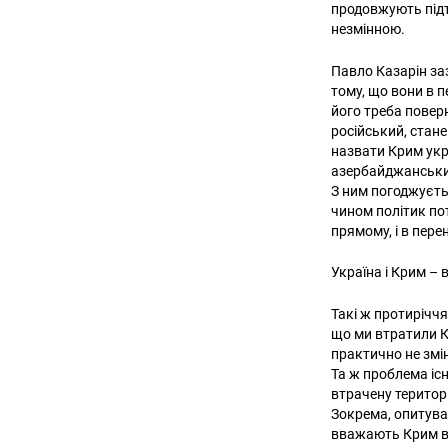
продовжують підт
незмінною.
Павло Казарін за
тому, що вони в п
його треба повер
російський, стан
назвати Крим укр
азербайджанськ
З ним погоджуєтьс
чином політик пот
прямому, і в пере
Україна і Крим – 
Такі ж протиріччя
що ми втратили К
практично не змі
Та ж проблема існ
втрачену територ
Зокрема, опитува
вважають Крим в