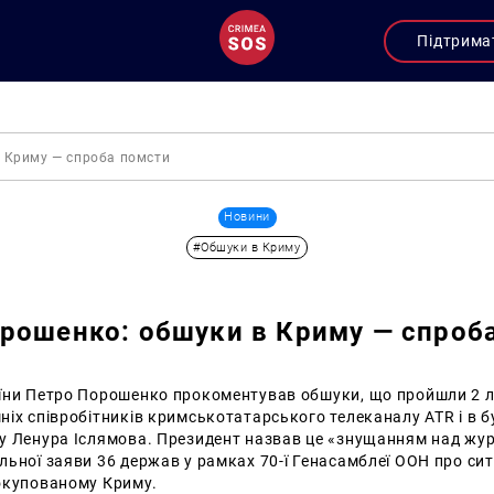
Підтрима
 Криму — спроба помсти
Новини
#Обшуки в Криму
рошенко: обшуки в Криму — спроб
їни Петро Порошенко прокоментував обшуки, що пройшли 2 
іх співробітників кримськотатарського телеканалу ATR і в б
у Ленура Іслямова.
Президент назвав це «знущанням над жур
ьної заяви 36 держав у рамках 70-ї Генасамблеї ООН про сит
окупованому Криму.