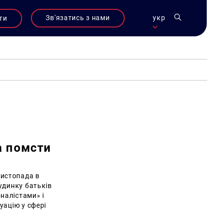
Зв'язатись з нами
укр
ти
а помсти
листопада в
удинку батьків
налістами» і
уацію у сфері