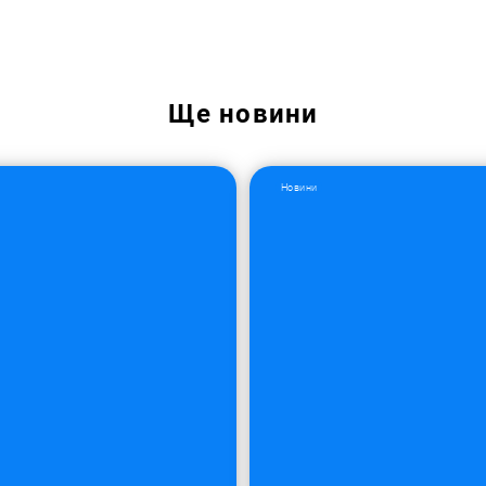
Ще
новини
Новини
Пошук за запитом: