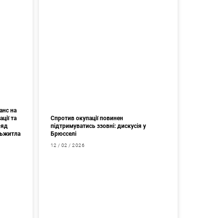
анс на
ції та
Спротив окупації повинен
ряд
підтримуватись ззовні: дискусія у
дьжитла
Брюсселі
12 / 02 / 2026