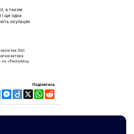
ї, а також
 і ще одна
мають окупацію
налістки Лілі
організатора
 по «Республіці
Поділитись
Telegram
Messenger
Diigo
X
WhatsApp
Reddit