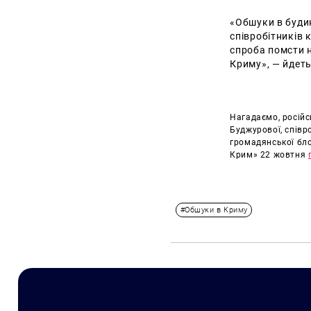
«Обшуки в будин
співробітників 
спроба помсти н
Криму», — йдеть
Нагадаємо, російс
Буджурової, співр
громадянської бл
Крим» 22 жовтня
#Обшуки в Криму