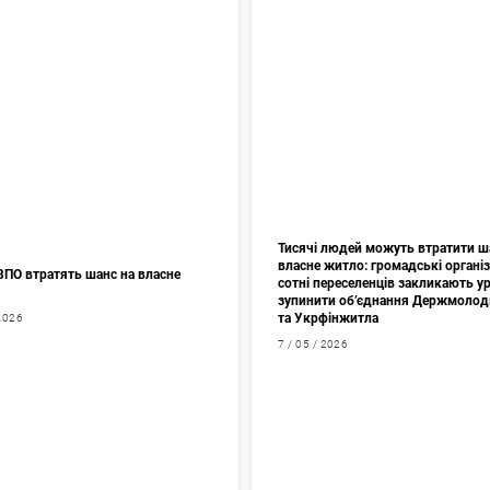
Тисячі людей можуть втратити ш
власне житло: громадські організа
ВПО втратять шанс на власне
сотні переселенців закликають у
зупинити об’єднання Держмоло
та Укрфінжитла
 2026
7 / 05 / 2026