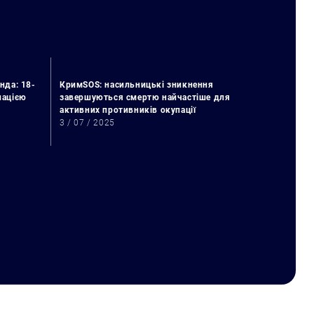
нда: 18-
КримSOS: насильницькі зникнення
упацією
завершуються смертю найчастіше для
активних противників окупації
3 / 07 / 2025