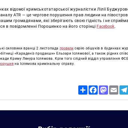
ках відомої кримськотатарської журналістки Лілії Буджурово
каналу ATR — це чергове порушення прав людини на півострові
ашим громадянами, які зберігають свою гідність і не сприй
ся в повідомленні Порошенко на його сторінці
Facebook
.
ькі силовики вранці 2 листопада
провели
серію обшуків в будинках жур
обітниці «Караденіз продакшн» Ельзари Іслямової, а також рідних спів
окади Криму Ленура Іслямова.
Крім того слідчий відділ управління ФСБ
порушив
на Іслямова кримінальну справу.
Share
Facebook
Mastodon
Email