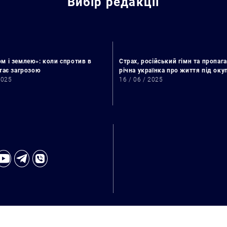
Вибір редакції
м і землею»: коли спротив в
Страх, російський гімн та пропага
стає загрозою
річна українка про життя під ок
2025
16 / 06 / 2025