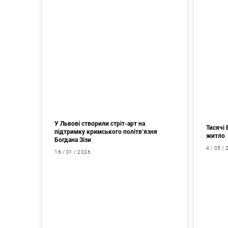
У Львові створили стріт-арт на
Тисячі 
підтримку кримського політв’язня
житло
Богдана Зізи
4 / 05 /
16 / 01 / 2026