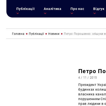
Публікації
Аналітика
Про нас
Відгук
Головна
Публікації
Новини
Петро Порошенко: обшуки в
Петро По
4 / 11 / 2015
Президент Укра
будинках колишн
власника канал
порушенням Спіл
прав людини в 