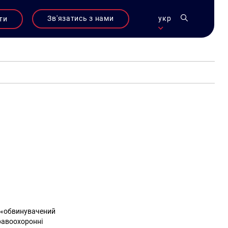
Зв'язатись з нами
укр
ти
, «обвинувачений
правоохоронні