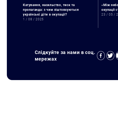
Катування, насильство, тиск та
«Між небо
пропаганда: з чим зіштовхуються
окупації 
українські діти в окупації?
23 / 05 / 
1 / 08 / 2025
Слідкуйте за нами в соц.
мережах