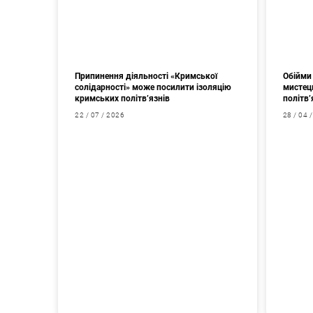
Припинення діяльності «Кримської
Обійми 
солідарності» може посилити ізоляцію
мистец
кримських політв’язнів
політв’
22 / 07 / 2026
28 / 04 