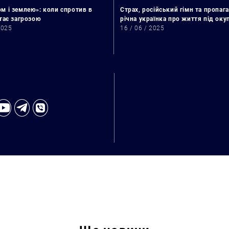
м і землею»: коли спротив в
Страх, російський гімн та пропага
стає загрозою
річна українка про життя під ок
2025
16 / 06 / 2025