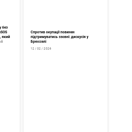
у без
мSOS
Спротив окупації повинен
, який
підтримуватись ззовні: дискусія у
 і
Брюсселі
12 / 02 / 2026