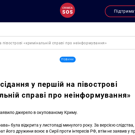
Підтрима
а півострові «кримінальній справі про неінформування»
Новини
сідання у першій на півострові
льній справі про неінформування»
аявило джерело в окупованому Криму.
ава» була відкрита у листопаді минулого року. За версією слідства
рат його дружини воює в Сирії проти інтересів РФ, втім не заявив у 