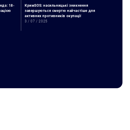
нда: 18-
КримSOS: насильницькі зникнення
упацією
завершуються смертю найчастіше для
активних противників окупації
3 / 07 / 2025