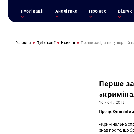
Публікації
Аналітика
Про нас
Відгук
Головна
Публікації
Новини
Перше засідання у першій н
Перше за
«криміна
10 / 04 / 2019
Про це
QirimInfo
з
«Кримінальна спр
знав про те, що б