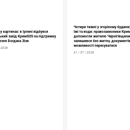
Чотири тижні у згорілому будинк
у картинах: в Ірпені відбувся
їжі та води: правозахисники Кри
ький захід КримSOS на підтримку
допомогли жителю Чернігівщини
язня Богдана Зізи
залишився без житла, документів
можливості пересуватися
/ 2026
31 / 07 / 2026