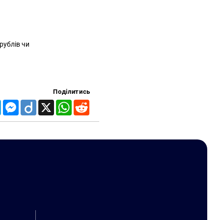
рублів чи
Поділитись
Telegram
Messenger
Diigo
X
WhatsApp
Reddit