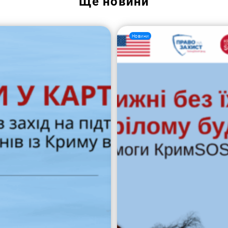
Ще
новини
Новини
Пошук за запитом: