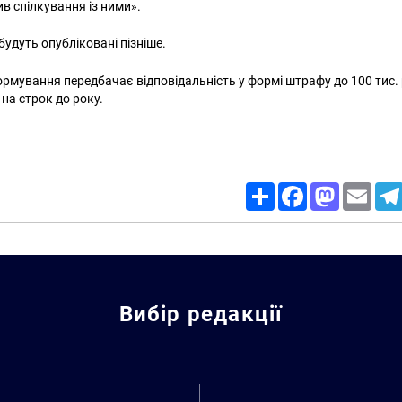
в спілкування із ними».
будуть опубліковані пізніше.
ормування передбачає відповідальність у формі штрафу до 100 тис. 
на строк до року.
Share
Facebook
Mastodon
Email
Вибір редакції