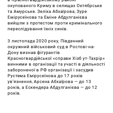
окупованого Криму в селищах Октябрське
та Амурське. Зеліха Абхаїрова, Зуре
Емірусеїнова та Еміне Абдулганієва
вийшли з протестом проти кримінального
переслідування їхніх синів.
3 листопада 2020 року, Південний
окружний військовий суд в Ростові-на-
Дону визнав фігурантів
Красногвардійської «справи Хізб ут-Тахрір»
винними в організації та участі в діяльності
забороненої в РФ організації і засудив
Рустема Емірусеїнова до 17 років
ув’язнення, Арсена Абхаїрова — до 13
років, а Ескендера Абдулганієва — до 12
років.