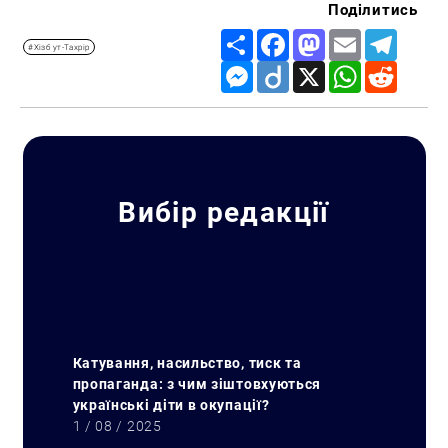
Поділитись
Share
Facebook
Mastodon
Email
Telegr
#Хізб ут-Тахрір
Messenger
Diigo
X
WhatsApp
Reddit
Вибір редакції
Катування, насильство, тиск та
пропаганда: з чим зіштовхуються
українські діти в окупації?
1 / 08 / 2025