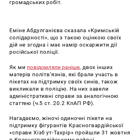
громадських робіт.
Еміне Абдулганієва сказала «Кримській
солідарності», що з такою оцінкою своїх
дій не згодна і має намір оскаржити дії
російської поліції.
Як ми
повідомляли раніше
, двох інших
матерів політв’язнів, які брали участь в
пікетах на підтримку своїх синів, також
викликали в поліцію. На них завели
адміністративні справи за аналогічною
статтею (ч.5 ст. 20.2 КпАП РФ).
Нагадаємо, жіночі одиночні пікети на
підтримку фігурантів Красногвардійської
«справи Хізб ут-Тахрір» пройшли 31 жовтня
в Красногвардійському районі