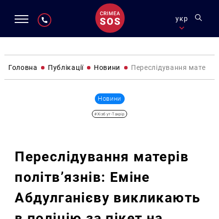
укр
Головна
Публікації
Новини
Переслідування матерів п
Новини
#Хізб ут-Тахрір
Переслідування матерів
політв’язнів: Еміне
Абдулганієву викликають
в поліцію за пікет на