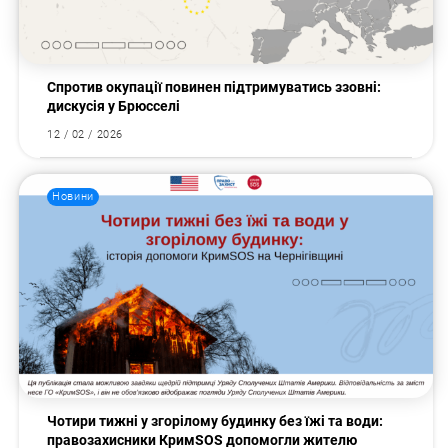
Пошук за запитом:
Спротив окупації повинен підтримуватись ззовні:
дискусія у Брюсселі
12 / 02 / 2026
Новини
Чотири тижні у згорілому будинку без їжі та води:
правозахисники КримSOS допомогли жителю