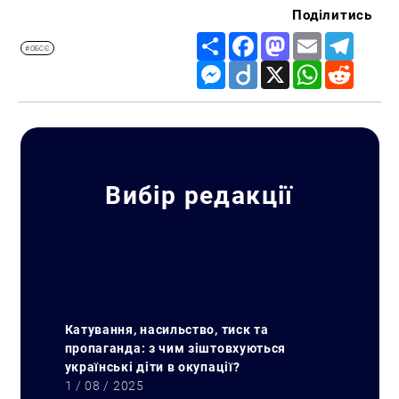
Поділитись
Share
Facebook
Mastodon
Email
Telegr
#ОБСЄ
Messenger
Diigo
X
WhatsApp
Reddit
Вибір редакції
Катування, насильство, тиск та
пропаганда: з чим зіштовхуються
українські діти в окупації?
1 / 08 / 2025