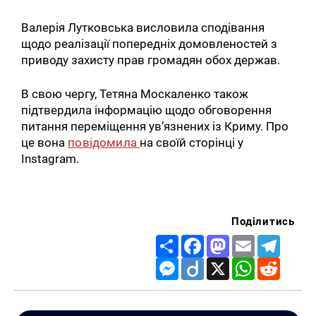
Валерія Лутковська висловила сподівання
щодо реалізації попередніх домовленостей з
приводу захисту прав громадян обох держав.
В свою чергу, Тетяна Москаленко також
підтвердила інформацію щодо обговорення
питання переміщення ув’язнених із Криму. Про
це вона
повідомила
на своїй сторінці у
Instagram.
Поділитись
Share
Facebook
Mastodon
Email
Telegr
Messenger
Diigo
X
WhatsApp
Reddit