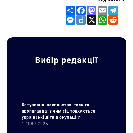
Поділитись
Share
Facebook
Mastodon
Email
Telegr
Messenger
Diigo
X
WhatsApp
Reddit
Вибір редакції
Катування, насильство, тиск та
пропаганда: з чим зіштовхуються
українські діти в окупації?
1 / 08 / 2025