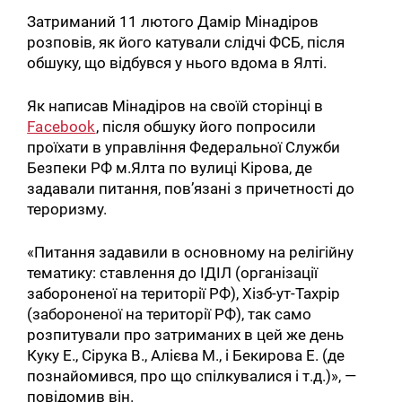
Затриманий 11 лютого Дамір Мінадіров
розповів, як його катували слідчі ФСБ, після
обшуку, що відбувся у нього вдома в Ялті.
Як написав Мінадіров на своїй сторінці в
Facebook
, після обшуку його попросили
проїхати в управління Федеральної Служби
Безпеки РФ м.Ялта по вулиці Кірова, де
задавали питання, пов’язані з причетності до
тероризму.
«Питання задавили в основному на релігійну
тематику: ставлення до ІДІЛ (організації
забороненої на території РФ), Хізб-ут-Тахрір
(забороненої на території РФ), так само
розпитували про затриманих в цей же день
Куку Е., Сірука В., Алієва М., і Бекирова Е. (де
познайомився, про що спілкувалися і т.д.)», —
повідомив він.