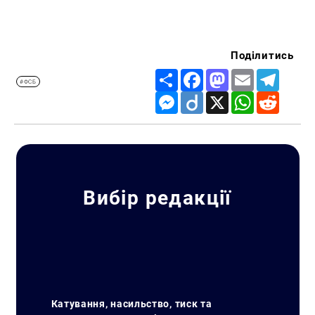
Поділитись
Share
Facebook
Mastodon
Email
Telegr
#ФСБ
Messenger
Diigo
X
WhatsApp
Reddit
Вибір редакції
Катування, насильство, тиск та