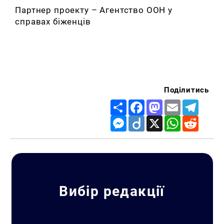
Партнер проекту – Агентство ООН у
справах біженців
Поділитись
Share
Facebook
Mastodon
Email
Telegr
Messenger
Diigo
X
WhatsApp
Reddit
Вибір редакції