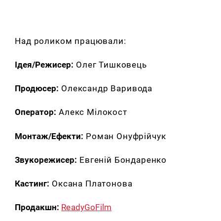
Над роликом працювали:
Ідея/Режисер:
Олег Тишковець
Продюсер:
Олександр Варивода
Оператор:
Алекс Мілокост
Монтаж/Ефекти:
Роман Онуфрійчук
Звукорежисер:
Евгеній Бондаренко
Кастинг:
Оксана Платонова
Продакшн:
ReadyGoFilm