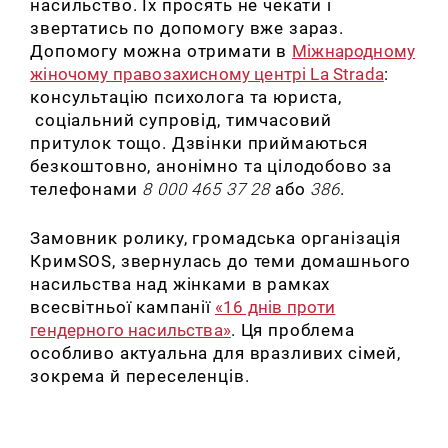
насильство. Їх просять не чекати і
звертатись по допомогу вже зараз.
Допомогу можна отримати в
Міжнародному
жіночому правозахисному центрі La Strada
:
консультацію психолога та юриста,
соціальний супровід, тимчасовий
притулок тощо. Дзвінки приймаються
безкоштовно, анонімно та цілодобово за
телефонами
8 000 465 37 28
або
386
.
Замовник ролику, громадська організація
КримSOS, звернулась до теми домашнього
насильства над жінками в рамках
всесвітньої кампанії
«16 днів проти
гендерного насильства»
. Ця проблема
особливо актуальна для вразливих сімей,
зокрема й переселенців.