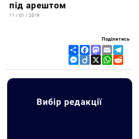
під арештом
11 / 01 / 2019
Поділитись
Share
Facebook
Mastodon
Email
Telegr
Messenger
Diigo
X
WhatsApp
Reddit
Вибір редакції