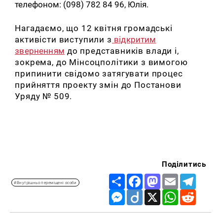
телефоном: (098) 782 84 96, Юлія.
Нагадаємо
, що 12 квітня громадські
активісти виступили з
відкритим
зверненням
до представників влади і,
зокрема, до Мінсоцполітики з вимогою
припинити свідомо затягувати процес
прийняття проекту змін до Постанови
Уряду № 509.
Поділитись
Share
Facebook
Mastodon
Email
Telegr
#Внутрішньо переміщені особи
Messenger
Diigo
X
WhatsApp
Reddit