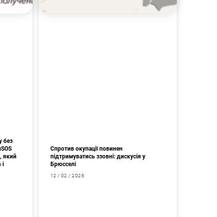
у без
мSOS
Спротив окупації повинен
, який
підтримуватись ззовні: дискусія у
 і
Брюсселі
12 / 02 / 2026