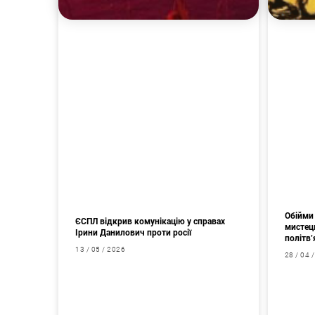
Обійми 
ЄСПЛ відкрив комунікацію у справах
мистец
Ірини Данилович проти росії
політв’
13 / 05 / 2026
28 / 04 