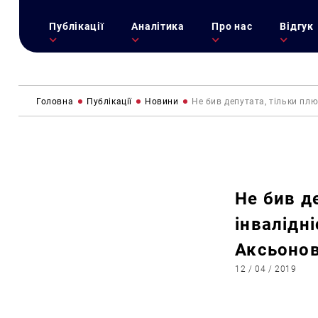
Публікації
Аналітика
Про нас
Відгук
Головна
Публікації
Новини
Не бив депутата, тільки пл
Не бив д
інвалідн
Аксьоно
12 / 04 / 2019