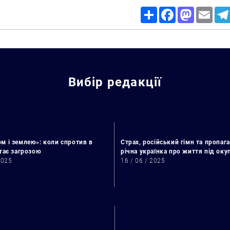
Share
Facebook
Mastodon
Email
Вибір редакції
м і землею»: коли спротив в
Страх, російський гімн та пропага
стає загрозою
річна українка про життя під ок
2025
16 / 06 / 2025