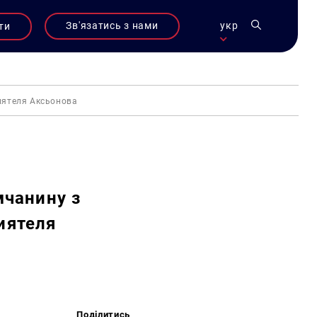
Зв'язатись з нами
укр
ти
риятеля Аксьонова
мчанину з
иятеля
Поділитись