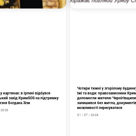
Чотири тижні у згорілому будинк
у картинах: в Ірпені відбувся
їжі та води: правозахисники Кри
ький захід КримSOS на підтримку
допомогли жителю Чернігівщини
язня Богдана Зізи
залишився без житла, документів
можливості пересуватися
/ 2026
31 / 07 / 2026