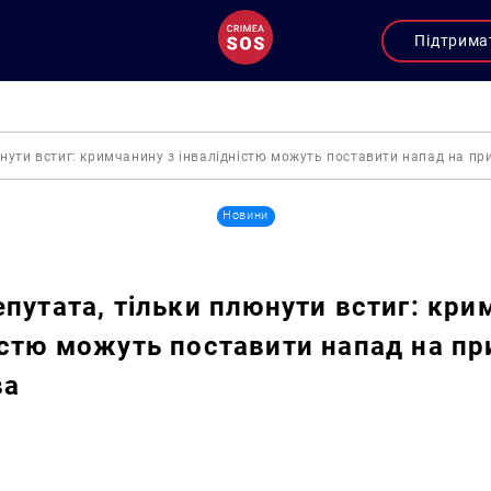
Підтрима
юнути встиг: кримчанину з інвалідністю можуть поставити напад на п
Новини
епутата, тільки плюнути встиг: кри
істю можуть поставити напад на пр
ва