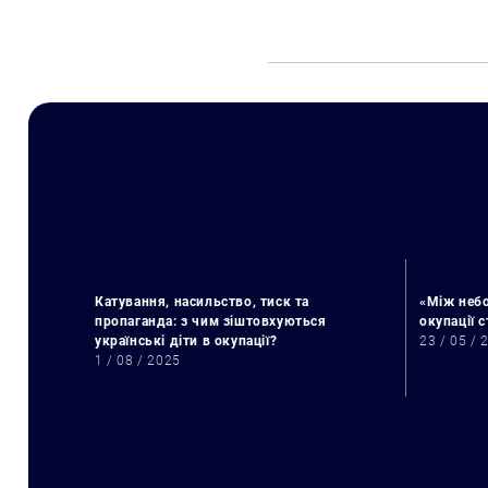
Катування, насильство, тиск та
«Між небо
пропаганда: з чим зіштовхуються
окупації 
українські діти в окупації?
23 / 05 / 
1 / 08 / 2025