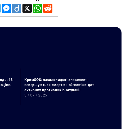
Telegram
Messenger
Diigo
X
WhatsApp
Reddit
нда: 18-
КримSOS: насильницькі зникнення
упацією
завершуються смертю найчастіше для
активних противників окупації
3 / 07 / 2025