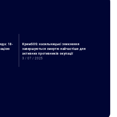
нда: 18-
КримSOS: насильницькі зникнення
упацією
завершуються смертю найчастіше для
активних противників окупації
3 / 07 / 2025