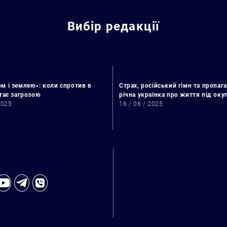
Вибір редакції
м і землею»: коли спротив в
Страх, російський гімн та пропага
стає загрозою
річна українка про життя під ок
2025
16 / 06 / 2025