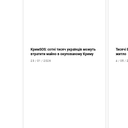
КримSOS: сотні тисяч українців можуть
Тисячі 
втратити майно в окупованому Криму
житло
23 / 01 / 2026
4 / 05 /