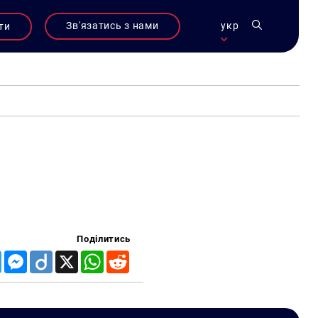
Зв'язатись з нами
укр
ти
Поділитись
Telegram
Messenger
Diigo
X
WhatsApp
Reddit