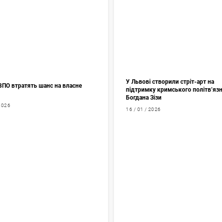
У Львові створили стріт-арт на
ВПО втратять шанс на власне
підтримку кримського політв’яз
Богдана Зізи
 2026
16 / 01 / 2026