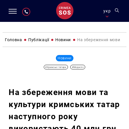
укр
Головна
Публікації
Новини
На збереження мови та 
Новини
#Кримські татари
#Меджліс
На збереження мови та
культури кримських татар
наступного року
використають 40 млн грн