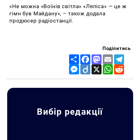
«Не можна «Воїнів світла» «Ляпіса» — це ж
гімн був Майдану», – також додала
продюсер радіостанції.
Поділитись
Share
Facebook
Mastodon
Email
Telegr
Messenger
Diigo
X
WhatsApp
Reddit
Вибір редакції