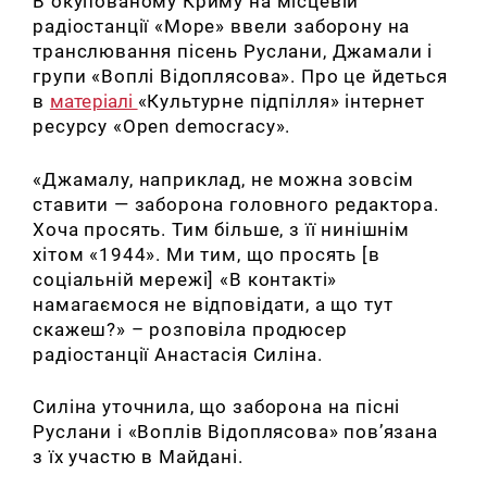
В окупованому Криму на місцевій
радіостанції «Море» ввели заборону на
транслювання пісень Руслани, Джамали і
групи «Воплі Відоплясова».
Про це йдеться
в
матеріалі
«Культурне підпілля» інтернет
ресурсу «Оpen democracy».
«Джамалу, наприклад, не можна зовсім
ставити — заборона головного редактора.
Хоча просять.
Тим більше, з її нинішнім
хітом «1944».
Ми тим, що просять [в
соціальній мережі] «В контакті»
намагаємося не відповідати, а що тут
скажеш?» – розповіла продюсер
радіостанції Анастасія Силіна.
Силіна уточнила, що заборона на пісні
Руслани і «Воплів Відоплясова» пов’язана
з їх участю в Майдані.