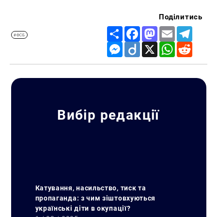
Поділитись
Share
Facebook
Mastodon
Email
Telegr
#ФСБ
Messenger
Diigo
X
WhatsApp
Reddit
Вибір редакції
Катування, насильство, тиск та
пропаганда: з чим зіштовхуються
українські діти в окупації?