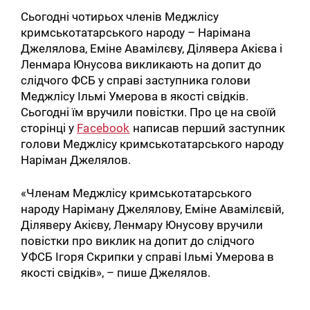
Сьогодні чотирьох членів Меджлісу
кримськотатарського народу – Нарімана
Джелялова, Еміне Авамілєву, Ділявера Акієва і
Ленмара Юнусова викликають на допит до
слідчого ФСБ у справі заступника голови
Меджлісу Ільмі Умерова в якості свідків.
Сьогодні їм вручили повістки. Про це на своїй
сторінці у
Facebook
написав перший заступник
голови Меджлісу кримськотатарського народу
Наріман Джелялов.
«Членам Меджлісу кримськотатарського
народу Наріману Джелялову, Еміне Авамілєвій,
Діляверу Акієву, Ленмару Юнусову вручили
повістки про виклик на допит до слідчого
УФСБ Ігоря Скрипки у справі Ільмі Умерова в
якості свідків», – пише Джелялов.