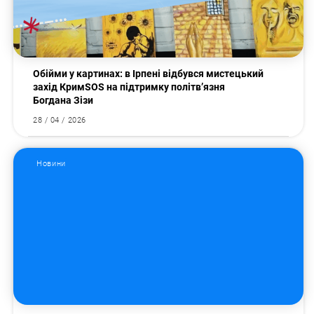
Пошук за запитом:
Обійми у картинах: в Ірпені відбувся мистецький
захід КримSOS на підтримку політв’язня
Богдана Зізи
28 / 04 / 2026
Новини