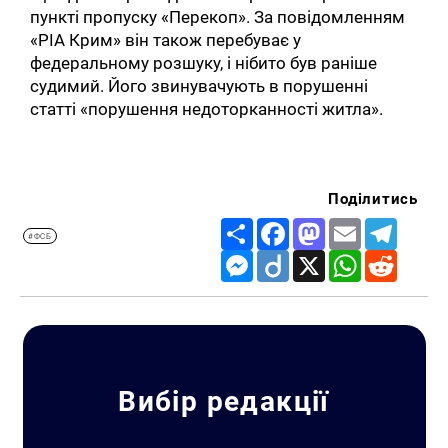
пункті пропуску «Перекоп». За повідомленням
«РІА Крим» він також перебуває у
федеральному розшуку, і нібито був раніше
судимий. Його звинувачують в порушенні
статті «порушення недоторканності житла».
Поділитись
Share
Facebook
Mastodon
Email
Telegr
#ФСБ
Messenger
Diigo
X
WhatsApp
Reddit
Вибір редакції