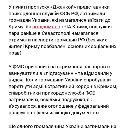
У пункті пропуску «Джанкой» представники
прикордонної служби ФСБ РФ, затримали
громадян України, які намагалися заїхати до
Криму. Як
повідомляє
«РІА Крим», подружня
пара раніше в Севастополі намагалася
отримати паспорти громадян РФ (без яких
жителі Криму позбавлені основних соціальних
прав).
У ФМС при запиті на отримання паспортів їх
звинуватили в «підтасуванні» та відмовили у
видачі. Коли громадяни України спробували
перетнути адміністративний кордон з Кримом,
співробітники прикордонслужби ФСБ
затримали їх, оскільки подружжя, як
з’ясувалося, вже оголошене у федеральний
розшук за «фальсифікацію документів».
Ще одного громадянина України затримали на