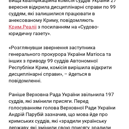
Вища кваліфікаційна комісія суддів України 27
вересня відкрила дисциплінарні справи по 99
суддям, які залишилися працювати в
анексованому Криму, повідомляють
Крим.Реаліі
з посиланням на «Судово-
юридичну газету».
«Розглянувши звернення заступника
генерального прокурора України Матіоса та
інших з приводу 99 суддів Автономної
Республіки Крим, комісія вирішила відкрити
дисциплінарні справи», – йдеться в
повідомленні.
Раніше Верховна Рада України звільнила 197
суддів, які змінили присяги. Перед
голосуванням голова Верховної Ради України
Андрій Парубій зазначив, що мова йде про
кримських суддів, які «зрадили українську
державу, які змінили свою присягу, зрадили