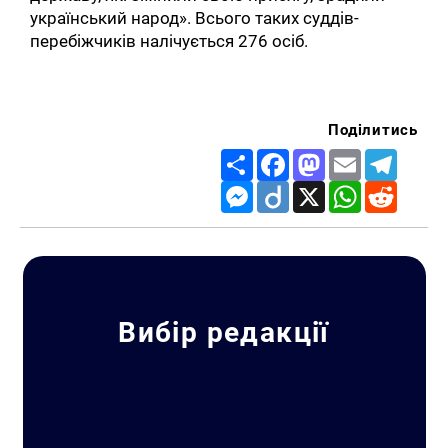
український народ». Всього таких суддів-
перебіжчиків налічується 276 осіб.
Поділитись
Share
Facebook
Mastodon
Email
Telegr
Messenger
Diigo
X
WhatsApp
Reddit
Вибір редакції