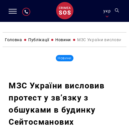
укр
Головна
Публікації
Новини
МЗС України висловив пр
Новини
МЗС України висловив
протест у зв’язку з
обшуками в будинку
Сейтосманових