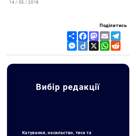
14 / 05 / 2018
Поділитись
Share
Facebook
Mastodon
Email
Telegr
Messenger
Diigo
X
WhatsApp
Reddit
Вибір редакції
Катування, насильство, тиск та