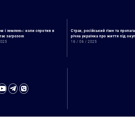
м і землею»: коли спротив в
Страх, російський гімн та пропага
стає загрозою
річна українка про життя під ок
2025
16 / 06 / 2025