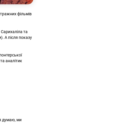
етражних фільмів
 Сарихаліла та
). А після показу
олонтерської
 та аналітик
я думаю, ми