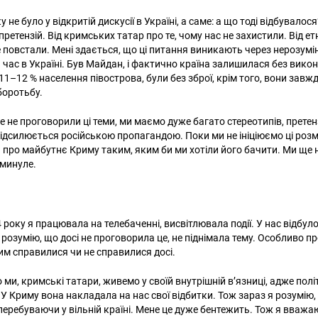
 не було у відкритій дискусії в Україні, а саме: а що тоді відбувалос
ретензій. Від кримських татар про те, чому нас не захистили. Від ет
е повстали. Мені здається, що ці питання виникають через нерозумі
 час в Україні. Був Майдан, і фактично країна залишилася без викон
11–12 % населення півострова, були без зброї, крім того, вони зав
боротьбу.
е не проговорили ці теми, ми маємо дуже багато стереотипів, претензі
 підсилюється російською пропагандою. Поки ми не ініціюємо ці розм
про майбутнє Криму таким, яким би ми хотіли його бачити. Ми ще 
 минуле.
4 року я працювала на телебаченні, висвітлювала події. У нас відбул
я розумію, що досі не проговорила це, не піднімала тему. Особливо про
цим справилися чи не справилися досі.
 ми, кримські татари, живемо у своїй внутрішній в’язниці, адже по
У Криму вона накладала на нас свої відбитки. Тож зараз я розумію,
перебуваючи у вільній країні. Мене це дуже бентежить. Тож я вважа