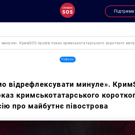
Підтрима
 минуле». КримSOS провів показ кримськотатарського короткого метру
Новини
о відрефлексувати минуле». Кри
оказ кримськотатарського коротко
сію про майбутнє півострова