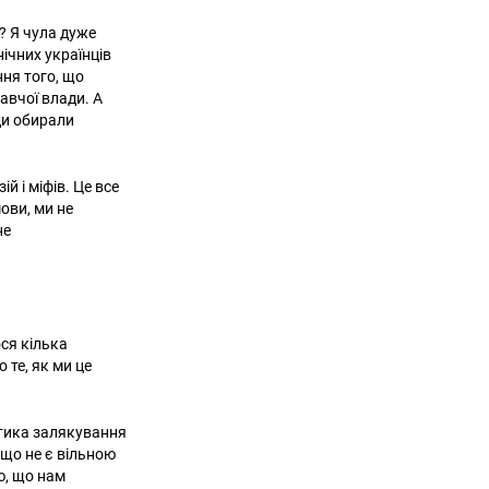
я? Я чула дуже
нічних українців
ння того, що
авчої влади. А
жди обирали
й і міфів. Це все
ови, ми не
не
ося кілька
 те, як ми це
літика залякування
 що не є вільною
ю, що нам