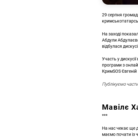
29 серпня громад
кримськотатарськ
На заході показа
Абдули Абдулаєва:
відбулася дискус
Участь у дискусі
програми з онлайн
КримSOS Євгеній
Публікуємо частин
Мавілє Х
***
На нас чекає ще 
маємо почати із 