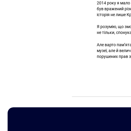
2014 року я мало 
був вражений різ
історія не лише К
Я розумію, що змо
не тільки, спонук
Але варто пам’ята
музеї, але й вел
порушених прав з