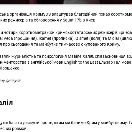
ська організація КримSOS влаштував благодійний показ коротком
их режисерів та обговорення у Squat 17b в Києві.
ли чотири короткометражки кримськотатарських режисерів Ернеса
 Veda (прощання), Ikamet (прописка), Qısmet (доля) та Mıqlar (цвяхи
ія про сьогодення та майбутнє тимчасово окупованого Криму.
ї взяли журналістка та психологиня Мавілє Халіл, співзасновниця в
-менторства з англійської мови English to the East Ельзар Галімова
 Ярошенко.
у дискусії.
аліл
дуже багато дискусій про те, яким ми бачимо Крим у майбутньому. І 
чесних розмов.