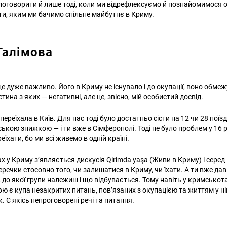
 поговорити й лише тоді, коли ми відрефлексуємо й познайомимося о
и, яким ми бачимо спільне майбутнє в Криму.
Галімова
е дуже важливо. Його в Криму не існувало і до окупації, воно обм
тина з яких — негативні, але це, звісно, мій особистий досвід.
переїхала в Київ. Для нас тоді було достатньо сісти на 12 чи 28 поїзд
ською знижкою — і ти вже в Сімферополі. Тоді не було проблем у 16 
еїхати, бо ми всі живемо в одній країні.
х у Криму з’являється дискусія Qirimda yaşa (Живи в Криму) і сере
ечки стосовно того, чи залишатися в Криму, чи їхати. А ти вже дав
 до якої групи належиш і що відбувається. Тому навіть у кримськот
ою є купа незакритих питань, пов’язаних з окупацією та життям у ній
. Є якісь непроговорені речі та питання.
Пошук за запитом: