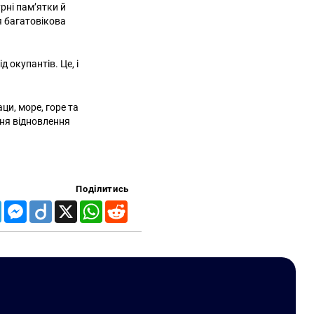
урні пам’ятки й
я багатовікова
д окупантів. Це, і
ци, море, горе та
ння відновлення
Поділитись
Telegram
Messenger
Diigo
X
WhatsApp
Reddit