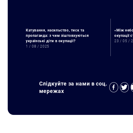
Катування, насильство, тиск та
«Між небо
пропаганда: з чим зіштовхуються
окупації 
українські діти в окупації?
23 / 05 / 
1 / 08 / 2025
Слідкуйте за нами в соц.
мережах