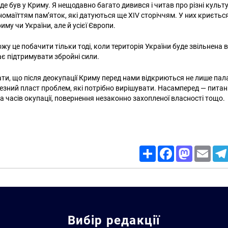
де був у Криму. Я нещодавно багато дивився і читав про різні культ
номаїттям пам’яток, які датуються ще XIV сторіччям. У них криєтьс
риму чи України, але й усієї Європи.
жу це побачити тільки тоді, коли територія України буде звільнена ві
ає підтримувати збройні сили.
ти, що після деокупації Криму перед нами відкриються не лише пала
ичезний пласт проблем, які потрібно вирішувати. Насамперед — пита
а часів окупації, повернення незаконно захопленої власності тощо.
Share
Facebook
Mastodon
Email
Вибір редакції