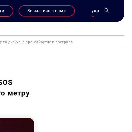
Зв'язатись з нами
укр
ти
 та дискусію про майбутнє півострова
мSOS
го метру