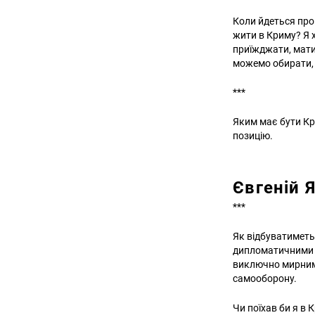
Коли йдеться про 
жити в Криму? Я х
приїжджати, мати 
можемо обирати, д
***
Яким має бути Кр
позицію.
Євгеній 
***
Як відбуватиметь
дипломатичними з
виключно мирними
самооборону.
Чи поїхав би я в