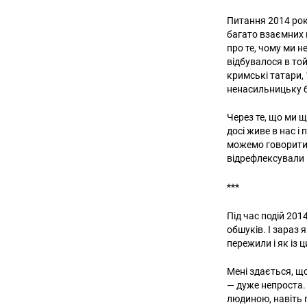
Питання 2014 року
багато взаємних п
про те, чому ми н
відбувалося в той
кримські татари, 
ненасильницьку 
Через те, що ми щ
досі живе в нас і
можемо говорити 
відрефлексували
***
Під час подій 201
обшуків. І зараз 
пережили і як із 
Мені здається, що
— дуже непроста. 
людиною, навіть 