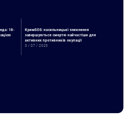
нда: 18-
КримSOS: насильницькі зникнення
упацією
завершуються смертю найчастіше для
активних противників окупації
3 / 07 / 2025