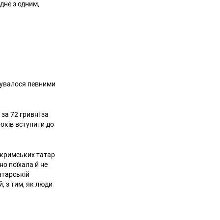
дне з одним,
ежувалося певними
 за 72 гривні за
років вступити до
д кримських татар
но поїхала й не
атарській
, з тим, як люди