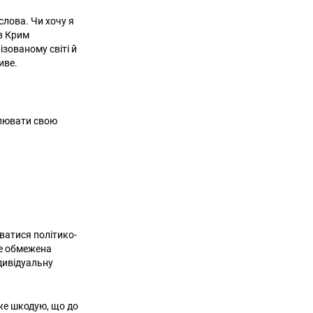
слова. Чи хочу я
 в Крим
ізованому світі й
иве.
влювати свою
ватися політико-
не обмежена
ндивідуальну
уже шкодую, що до