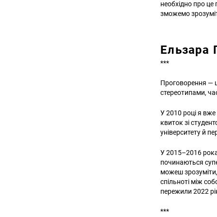
необхідно про це
зможемо зрозуміт
Ельзара 
***
Проговорення — ц
стереотипами, час
У 2010 році я вже 
квиток зі студент
університету й пер
У 2015–2016 рока
починаються супер
можеш зрозуміти,
спільноті між соб
пережили 2022 рік
***