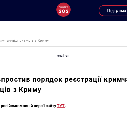
Підтрима
римчан-підприємців з Криму
legalitem
спростив порядок реєстрації кримч
ців з Криму
 російськомовній версії сайту
ТУТ
.