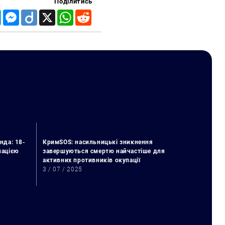
Поділитись
Telegram
Messenger
Diigo
X
WhatsApp
Reddit
нда: 18-
КримSOS: насильницькі зникнення
упацією
завершуються смертю найчастіше для
активних противників окупації
3 / 07 / 2025