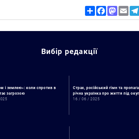
Share
Facebook
Mastodon
Email
Вибір редакції
м і землею»: коли спротив в
Страх, російський гімн та пропага
стає загрозою
річна українка про життя під ок
2025
16 / 06 / 2025