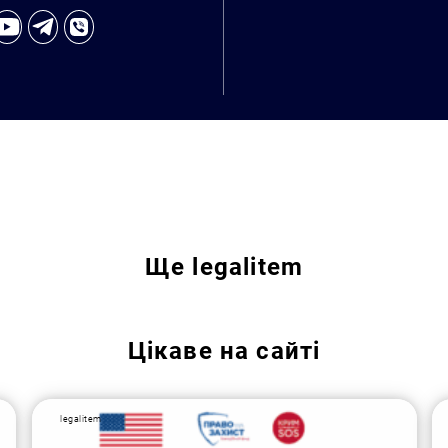
Ще
legalitem
Пошук за запитом:
Цікаве на сайті
legalitem