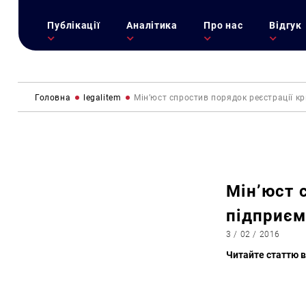
Публікації
Аналітика
Про нас
Відгук
Головна
legalitem
Мін’юст спростив порядок реєстрації к
Мін’юст 
підприєм
3 / 02 / 2016
Читайте статтю в