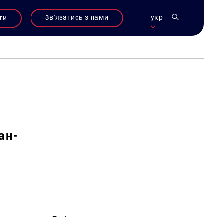
Зв'язатись з нами
укр
ти
ан-