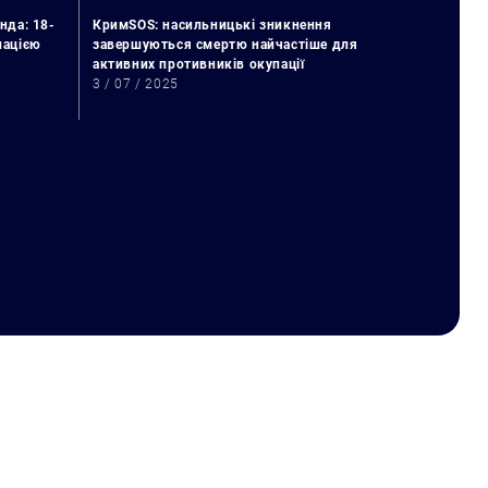
нда: 18-
КримSOS: насильницькі зникнення
упацією
завершуються смертю найчастіше для
активних противників окупації
3 / 07 / 2025