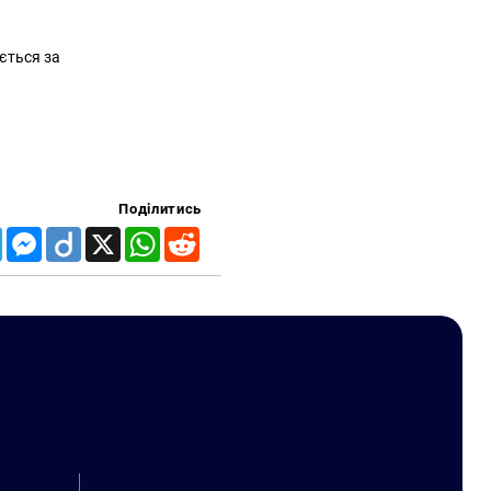
ється за
Поділитись
Telegram
Messenger
Diigo
X
WhatsApp
Reddit