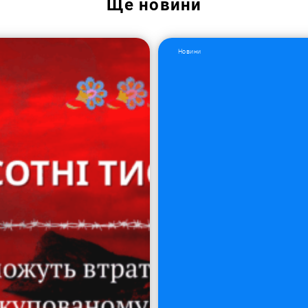
Ще
новини
Новини
Пошук за запитом: