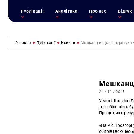
Публікації
Аналітика
Про нас
Відгук
Головна
Публікації
Новини
Мешканців Щолкіне рятуют
Мешканці
24 / 11 / 2015
У місті Щолкіно 
того, більшість б
Про це пише ресу
«На місці розгор
обігрів і всю нео