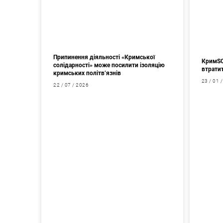
Припинення діяльності «Кримської
КримSOS
солідарності» може посилити ізоляцію
втрати
кримських політв’язнів
23 / 01 
22 / 07 / 2026