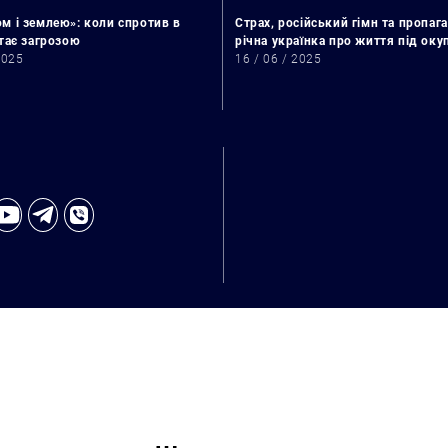
м і землею»: коли спротив в
Страх, російський гімн та пропага
стає загрозою
річна українка про життя під ок
2025
16 / 06 / 2025