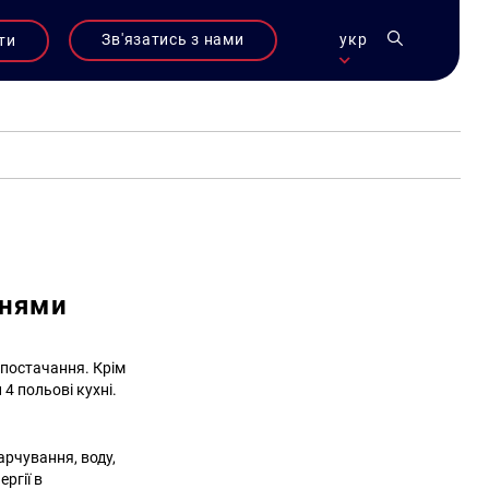
Зв'язатись з нами
укр
ти
хнями
опостачання. Крім
 4 польові кухні.
арчування, воду,
ргії в