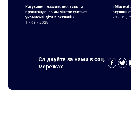
Катування, насильство, тиск та
«Між небо
пропаганда: з чим зіштовхуються
окупації 
українські діти в окупації?
23 / 05 / 
1 / 08 / 2025
Слідкуйте за нами в соц.
мережах