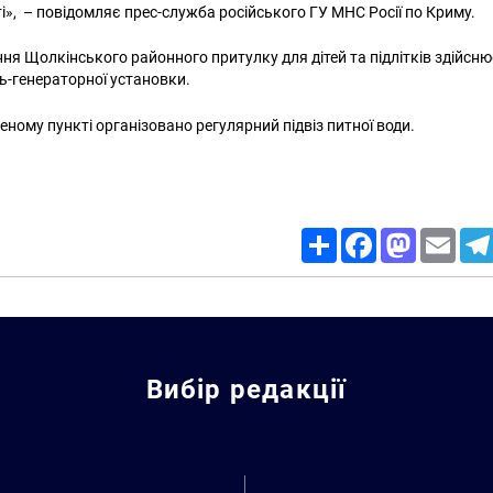
і», – повідомляє прес-служба російського ГУ МНС Росії по Криму.
ня Щолкінського районного притулку для дітей та підлітків здійсню
-генераторної установки.
леному пункті організовано регулярний підвіз питної води.
Share
Facebook
Mastodon
Email
Вибір редакції