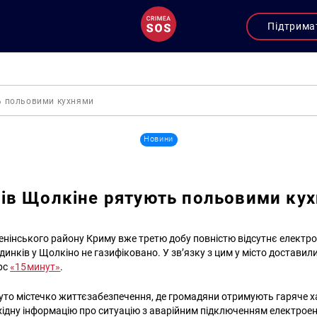
Підтрима
ь польовими кухнями
Новини
в Щолкіне рятують польовими ку
Ленінського району Криму вже третю добу повністю відсутнє електр
удинків у Щолкіно не газифіковано. У зв’язку з цим у місто доставили
рс
«15минут»
.
нуто містечко життєзабезпечення, де громадяни отримують гаряче х
бхідну інформацію про ситуацію з аварійним підключенням електроене