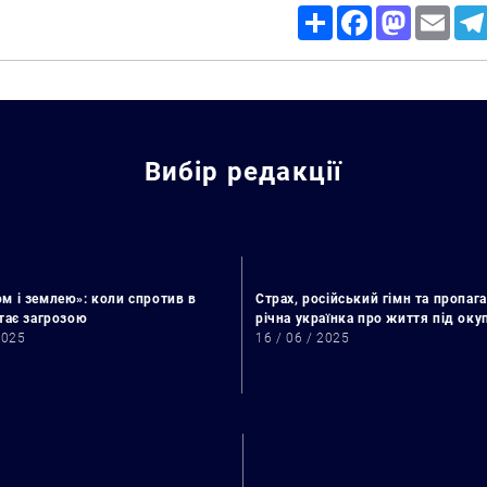
Share
Facebook
Mastodon
Email
Вибір редакції
м і землею»: коли спротив в
Страх, російський гімн та пропага
стає загрозою
річна українка про життя під ок
2025
16 / 06 / 2025
Пошук за запитом: