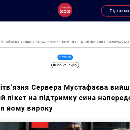
Підтрима
Мустафаєва вийшла на одиночний пікет на підтримку сина напередодні
Новини
#Хізб ут-Тахрір
ітв’язня Сервера Мустафаєва вийш
й пікет на підтримку сина наперед
я йому вироку