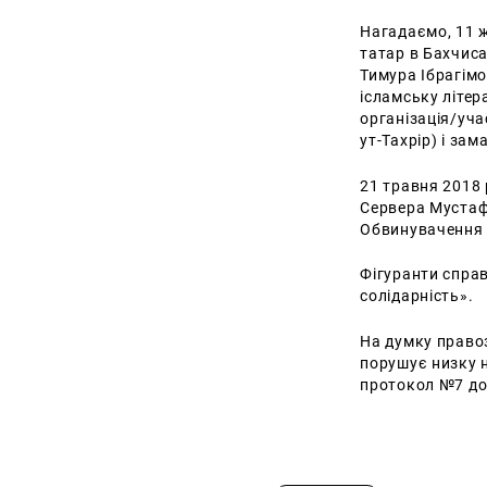
Нагадаємо, 11 
татар в Бахчиса
Тимура Ібрагім
ісламську літер
організація/уча
ут-Тахрір) і за
21 травня 2018
Сервера Мустаф
Обвинувачення п
Фігуранти справ
солідарність».
На думку правоз
порушує низку н
протокол №7 до 