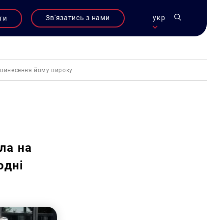
Зв'язатись з нами
укр
ти
 винесення йому вироку
ла на
одні