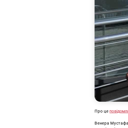
Про це
повідом
Венера Мустафа