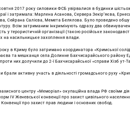
жовтня 2017 року силовики ФСБ увірвалися в будинки шістьо
раї і затримала: Марлена Асанова, Сервера Зекір’яєва, Ернес
ова, Сейрана Салієва, Мемета Белялова. Було проведено обшу
атуру. Всім затриманим інкримінують одразу два обвинувачен
сть у терористичній організації (такою російське законодавс
мах на насильницьке захоплення влади.
 року в Криму було затримано координатора «Кримської солі
аєва та мешканця села Долинне Бахчисарайського району Е
роти них долучили до 2-ї Бахчисарайської «справи Хізб ут-Та
и брали активну участь в діяльності громадського руху «Кр
ахисного центру «Меморіал» окупаційна влада РФ своїми діям
орм IV Женевської конвенції про захист цивільного населення 
Конвенції про захист прав людини і основних свобод.