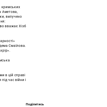
х кримських
а Аметова,
ки, вилучено
ня:
тво вважає Хізб
дарності»
дема Смаїлова.
хрір».
имська
и в цій справі
під час війни і
Поділитись