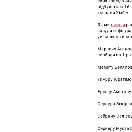
сина і засіданн
відбудеться 16 
«справи Хізб ут-
Як ми
писали
ра
засудити фігура
ув’язнення в ко
Марлену Асанов
свободи на 1 рі
Мемету Белялову
Тимуру Ібрагімо
Ернесу Аметову 
Сервера Зекір’я
Сейрану Салієву
Серверу Мустафа