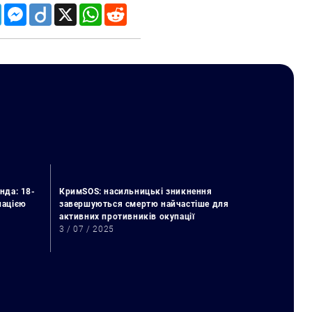
Telegram
Messenger
Diigo
X
WhatsApp
Reddit
нда: 18-
КримSOS: насильницькі зникнення
упацією
завершуються смертю найчастіше для
активних противників окупації
3 / 07 / 2025