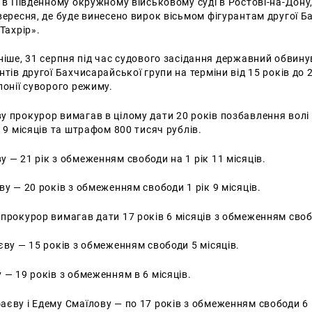
я в Південному окружному військовому суді в Ростові-на-Дону,
вересня, де буде винесено вирок вісьмом фігурантам другої 
Тахрір».
ніше, 31 серпня під час судового засідання державний обвин
нтів другої Бахчисарайської групи на терміни від 15 років до 
лонії суворого режиму.
у прокурор вимагав в цілому дати 20 років позбавлення вол
к 9 місяців та штрафом 800 тисяч рублів.
 — 21 рік з обмеженням свободи на 1 рік 11 місяців.
ву — 20 років з обмеженням свободи 1 рік 9 місяців.
прокурор вимагав дати 17 років 6 місяців з обмеженням свобо
єву — 15 років з обмеженням свободи 5 місяців.
 — 19 років з обмеженням в 6 місяців.
єву і Едему Смаїлову — по 17 років з обмеженням свободи 6 