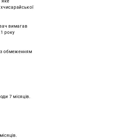
 яке
Бахчисарайської
увач вимагав
21 року
і з обмеженням
ди 7 місяців.
місяців.