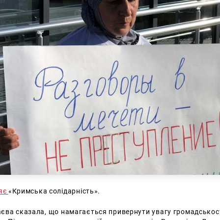
ляє
«Кримська солідарність».
єва сказала, що намагається привернути увагу громадськості