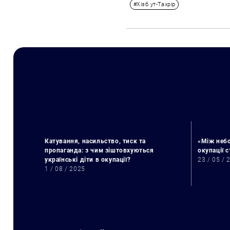
#Хізб ут-Тахрір
Катування, насильство, тиск та
«Між небо
пропаганда: з чим зіштовхуються
окупації 
українські діти в окупації?
23 / 05 / 
1 / 08 / 2025