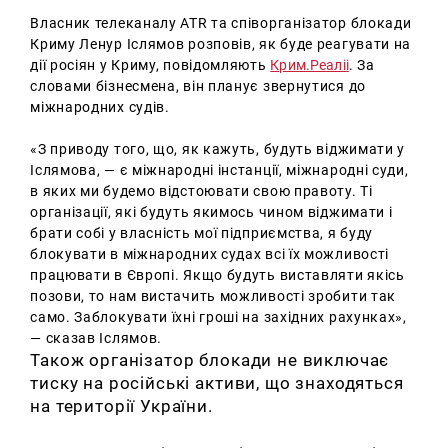
Власник телеканалу ATR та співорганізатор блокади
Криму Ленур Іслямов розповів, як буде реагувати на
дії росіян у Криму, повідомляють
Крим.Реаліі
.
За
словами бізнесмена, він планує звернутися до
міжнародних судів.
«З приводу того, що, як кажуть, будуть віджимати у
Іслямова, — є міжнародні інстанції, міжнародні суди,
в яких ми будемо відстоювати свою правоту.
Ті
організації, які будуть якимось чином віджимати і
брати собі у власність мої підприємства, я буду
блокувати в міжнародних судах всі їх можливості
працювати в Європі.
Якщо будуть виставляти якісь
позови, то нам вистачить можливості зробити так
само.
Заблокувати їхні гроші на західних рахунках»,
— сказав Іслямов.
Також організатор блокади не виключає
тиску на російські активи, що знаходяться
на території України.