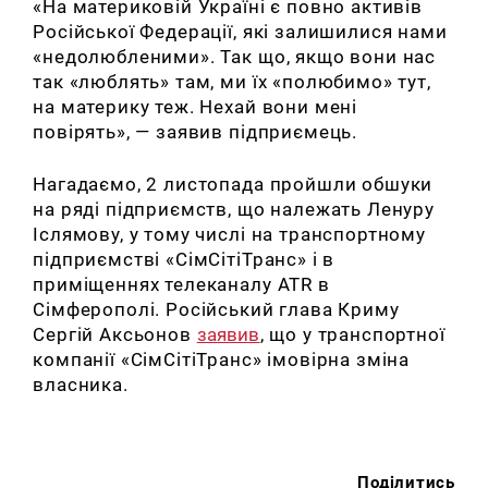
«На материковій Україні є повно активів
Російської Федерації, які залишилися нами
«недолюбленими».
Так що, якщо вони нас
так «люблять» там, ми їх «полюбимо» тут,
на материку теж.
Нехай вони мені
повірять», —
заявив
підприємець
.
Нагадаємо, 2 листопада пройшли обшуки
на ряді підприємств, що належать Ленуру
Іслямову, у тому числі на транспортному
підприємстві «СімСітіТранс» і в
приміщеннях телеканалу ATR в
Сімферополі.
Російський глава Криму
Сергій Аксьонов
заявив
, що у транспортної
компанії «СімСітіТранс» імовірна зміна
власника.
Поділитись