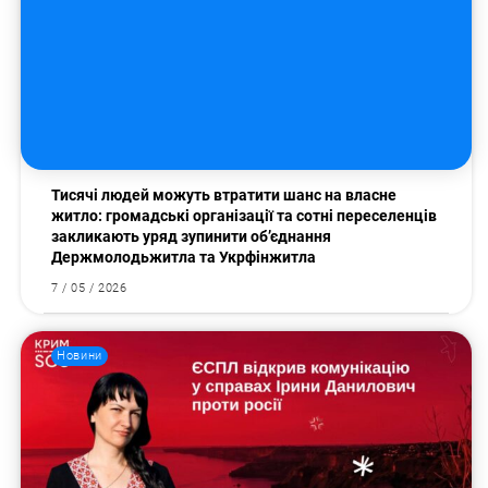
Тисячі людей можуть втратити шанс на власне
житло: громадські організації та сотні переселенців
закликають уряд зупинити об’єднання
Держмолодьжитла та Укрфінжитла
7 / 05 / 2026
Пошук за запитом:
Новини