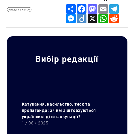
Share
Facebook
Mastodon
Email
Telegr
#Обшуки в Криму
Messenger
Diigo
X
WhatsApp
Reddit
Вибір редакції
Катування, насильство, тиск та
пропаганда: з чим зіштовхуються
українські діти в окупації?
1 / 08 / 2025