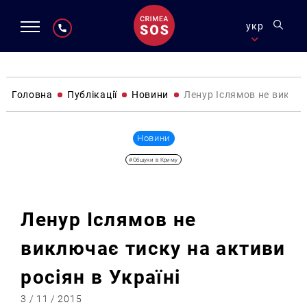
укр
Головна
Публікації
Новини
Ленур Іслямов не виключ
Новини
#Обшуки в Криму
Ленур Іслямов не
виключає тиску на активи
росіян в Україні
3 / 11 / 2015