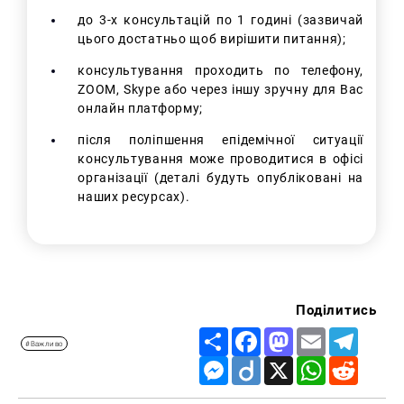
до 3-х консультацій по 1 годині (зазвичай
цього достатньо щоб вирішити питання);
консультування проходить по телефону,
ZOOM, Skype або через іншу зручну для Вас
онлайн платформу;
після поліпшення епідемічної ситуації
консультування може проводитися в офісі
організації (деталі будуть опубліковані на
наших ресурсах).
Поділитись
Share
Facebook
Mastodon
Email
Telegr
#Важливо
Messenger
Diigo
X
WhatsApp
Reddit