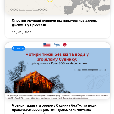
Пошук за запитом:
Спротив окупації повинен підтримуватись ззовні:
дискусія у Брюсселі
12 / 02 / 2026
Новини
Чотири тижні у згорілому будинку без їжі та води:
правозахисники КримSOS допомогли жителю