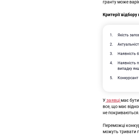
гранту може варі
Критерії відбору
Якість запо
Актуальніст
Наявність б
Наявність п
випадку якщ
Конкурсант 
У
заявці
має бути
все, що має відн
не покриваються
Переможці конкурс
можуть тривати п