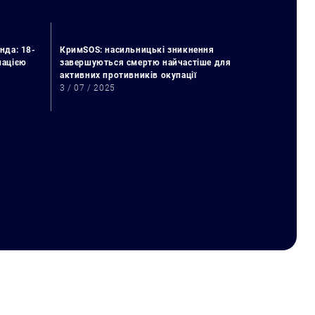
нда: 18-
КримSOS: насильницькі зникнення
упацією
завершуються смертю найчастіше для
активних противників окупації
3 / 07 / 2025