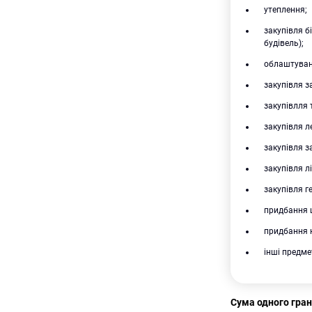
утеплення;
закупівля б
будівель);
облаштуванн
закупівля з
закупівлля 
закупівля л
закупівля з
закупівля лі
закупівля г
придбання ш
придбання к
інші предме
Сума одного гран