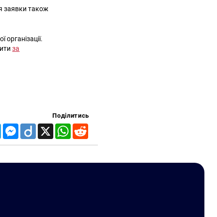
я заявки також
ї організації.
жити
за
Поділитись
Telegram
Messenger
Diigo
X
WhatsApp
Reddit