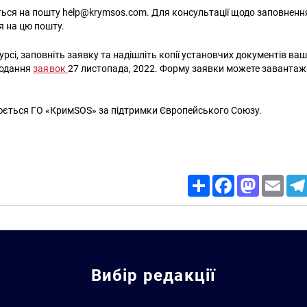
ься на пошту help@krymsos.com. Для консультації щодо заповненн
 на цю пошту.
урсі, заповніть заявку та надішліть копії установчих документів вашо
подання
заявок
27 листопада, 2022. Форму заявки можете заванта
юється ГО «КримSOS» за підтримки Європейського Союзу.
Share
Facebook
Mastodon
Email
Вибір редакції