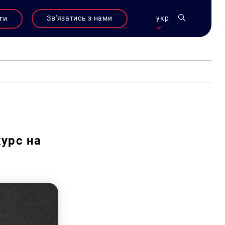
Зв'язатись з нами
укр
ти
урс на