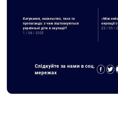
Катування, насильство, тиск та
«Між небо
пропаганда: з чим зіштовхуються
окупації 
українські діти в окупації?
23 / 05 / 
1 / 08 / 2025
Слідкуйте за нами в соц.
мережах