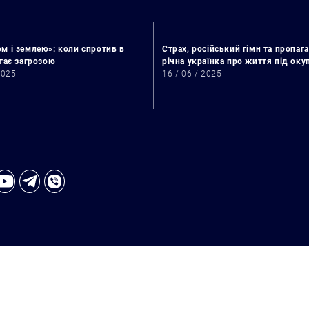
м і землею»: коли спротив в
Страх, російський гімн та пропага
стає загрозою
річна українка про життя під ок
2025
16 / 06 / 2025