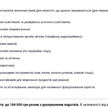
іотуалетів, виносних баків для нечистот, що щільно закриваються (для некан
я освітлення та резервного штучного освітлення;
асобів пожежогасіння;
та облаштування засоби зв’язку (телефони, радіоприймачі);
егких меблів;
асобів опалення (піч буржуйка тощо);
ків та аптечок;
енераторів;
панцевих інструментів (лом, пилка, лопати штикові, совкові тощо);
онтейнерів для зберігання продуктів харчування;
ти та устаткування, необхідні для належного фукціонування укриття.
ту: до 184 000 грн разом з урахуванням податків.
В залежності від 