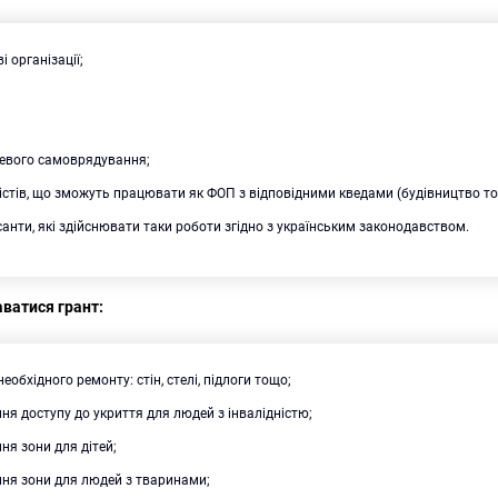
і організації;
цевого самоврядування;
істів, що зможуть працювати як ФОП з відповідними кведами (будівництво то
санти, які здійснювати таки роботи згідно з українським законодавством.
ватися грант:
еобхідного ремонту: стін, стелі, підлоги тощо;
я доступу до укриття для людей з інвалідністю;
я зони для дітей;
ня зони для людей з тваринами;