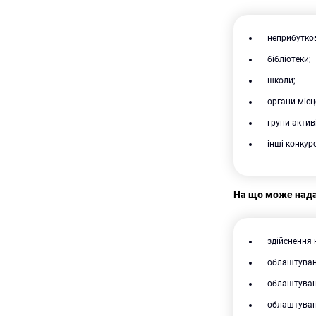
неприбутков
бібліотеки;
школи;
органи міс
групи актив
інші конкур
На що може нада
здійснення н
облаштуванн
облаштуванн
облаштуван