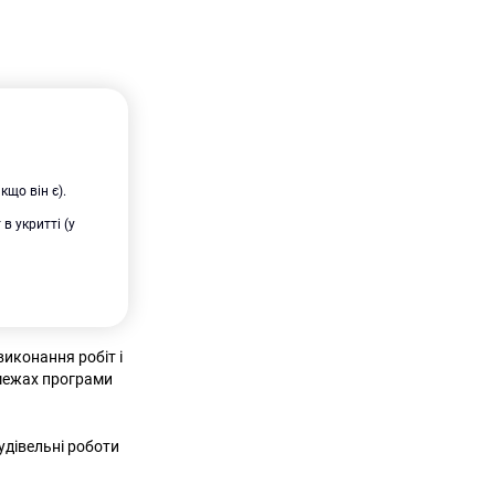
кщо він є).
в укритті (у
виконання робіт і
 межах програми
удівельні роботи