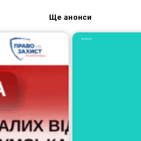
Ще
анонси
Анонси