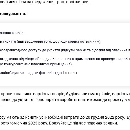
юватися після затвердження грантової заявки.
 конкурсантів:
внення заявки.
ь укриття (підтвердження того, що люди користуються ним).
езперешкодного доступу до укриття (відсутні замки та є дозвіл від власника я
огодження від місцевої влади або власник а приміщення на проведення робіт 
о конкурсант не є власником приміщення);
зобов’язується надати фотозвіт «до» і «після»
 прописана лише вартість товарів, будівельних матеріалів, вартість 
ошення до укриття. Гонорари та заробітні плати команди проєкту в
.
у мають здійснити усі необхідні витрати до 20 грудня 2022 року. Б
Пошук за запитом:
ротягом січня 2023 року. Врахуйте це під час подання заявки.