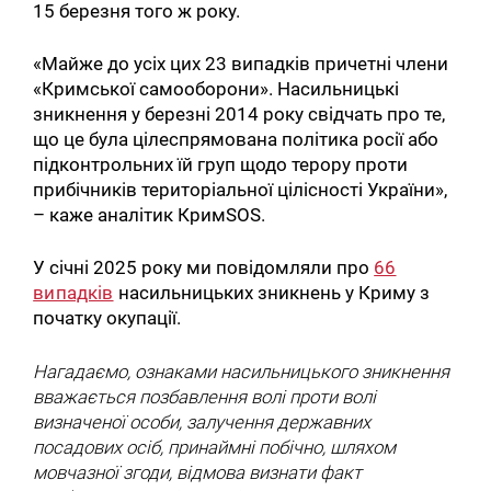
15 березня того ж року.
«Майже до усіх цих 23 випадків причетні члени
«Кримської самооборони». Насильницькі
зникнення у березні 2014 року свідчать про те,
що це була цілеспрямована політика росії або
підконтрольних їй груп щодо терору проти
прибічників територіальної цілісності України»,
– каже аналітик КримSOS.
У січні 2025 року ми повідомляли про
66
випадків
насильницьких зникнень у Криму з
початку окупації.
Нагадаємо, ознаками насильницького зникнення
вважається позбавлення волі проти волі
визначеної особи, залучення державних
посадових осіб, принаймні побічно, шляхом
мовчазної згоди, відмова визнати факт