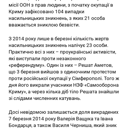
місії ООН з прав людини, з початку окупації в
Криму зафіксовано 104 випадки
насильницьких зникнень, з яких 21 особа
вважається зниклою безвісти.
З 2014 року лише в березні кількість жертв
насильницьких зникнень налічує 23 особи.
Практично всі з них – проукраїнські активісти,
які виступали проти незаконного
«референдуму». Один із них – Решат Аметов,
що 3 березня вийшов з одиночним протестом
проти російської окупації у Сімферополі. Того ж
дня його викрали учасники НЗФ «Самооборона
Криму», а через кілька діб тіло Решата знайшли
зі слідами численних катувань.
Досі невідомою залишається доля викрадених
7 березня 2014 року Валерія Ващука та Івана
Бондарця, а також Василя Черниша, який зник