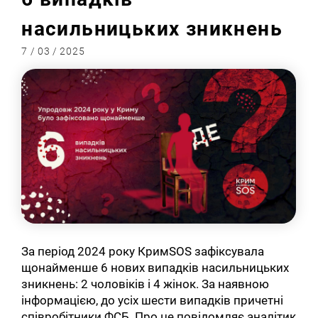
насильницьких зникнень
7 / 03 / 2025
За період 2024 року КримSOS зафіксувала
щонайменше 6 нових випадків насильницьких
зникнень: 2 чоловіків і 4 жінок. За наявною
інформацією, до усіх шести випадків причетні
співробітники ФСБ. Про це повідомляє аналітик