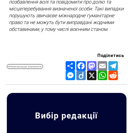
позбавлення волі та повідомити про долю та
місцеперебування визначеної особи. Такі випадки
порушують звичаєве міжнародне гуманітарне
право та не можуть бути виправдані жодними
обставинами, у тому числі воєнним станом.
Поділитись
Share
Facebook
Mastodon
Email
Telegr
#Насильницькі зникнення
Messenger
Diigo
X
WhatsApp
Reddit
Вибір редакції