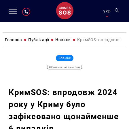
укр
Головна
Публікації
Новини
КримSOS: впродовж 2024
Новини
#Насильницькі зникнення
КримSOS: впродовж 2024
року у Криму було
зафіксовано щонайменше
6 випадків