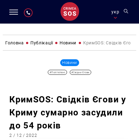
укр
Головна
Публікації
Новини
КримSOS: Свідків Єгови 
Новини
#Політв'язні
#Свідки Єгови
КримSOS: Свідків Єгови у
Криму сумарно засудили
до 54 років
2 / 12 / 2022