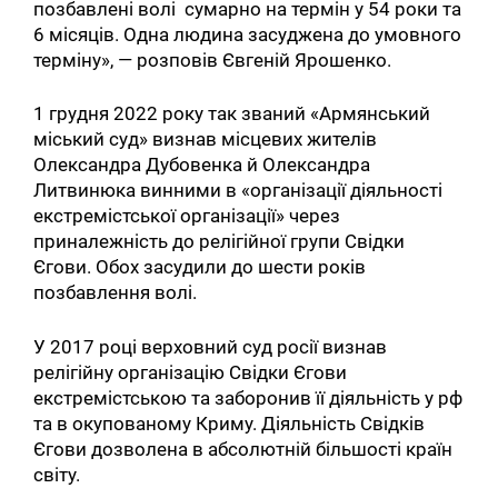
позбавлені волі сумарно на термін у 54 роки та
6 місяців. Одна людина засуджена до умовного
терміну», — розповів Євгеній Ярошенко.
1 грудня 2022 року так званий «Армянський
міський суд» визнав місцевих жителів
Олександра Дубовенка й Олександра
Литвинюка винними в «організації діяльності
екстремістської організації» через
приналежність до релігійної групи Свідки
Єгови. Обох засудили до шести років
позбавлення волі.
У 2017 році верховний суд росії визнав
релігійну організацію Свідки Єгови
екстремістською та заборонив її діяльність у рф
та в окупованому Криму. Діяльність Свідків
Єгови дозволена в абсолютній більшості країн
світу.