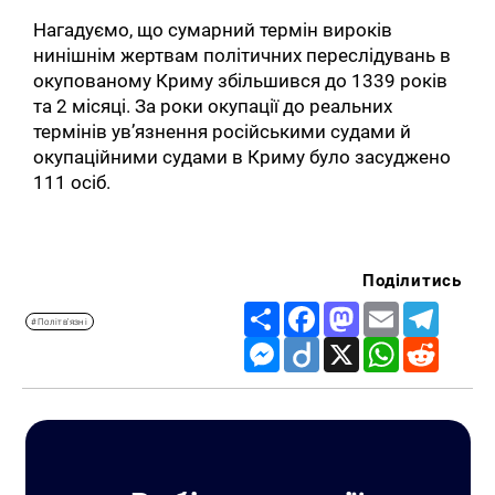
Нагадуємо, що сумарний термін вироків
нинішнім жертвам політичних переслідувань в
окупованому Криму збільшився до 1339 років
та 2 місяці. За роки окупації до реальних
термінів ув’язнення російськими судами й
окупаційними судами в Криму було засуджено
111 осіб.
Поділитись
Share
Facebook
Mastodon
Email
Telegr
#Політв'язні
Messenger
Diigo
X
WhatsApp
Reddit