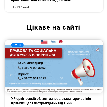
кримського політв’язня Богдана Зізи
16 / 01 / 2026
Цікаве на сайті
Новини
У Чернігівській області запрацювала гаряча лінія
КримSOS для постраждалих від війни