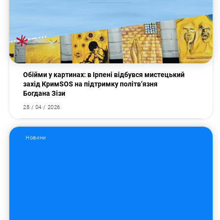
Обійми у картинах: в Ірпені відбувся мистецький
захід КримSOS на підтримку політв’язня
Богдана Зізи
28 / 04 / 2026
Новини