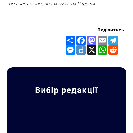
спільнот у населених пунктах України.
Поділитись
Share
Facebook
Mastodon
Email
Telegr
Messenger
Diigo
X
WhatsApp
Reddit
Вибір редакції