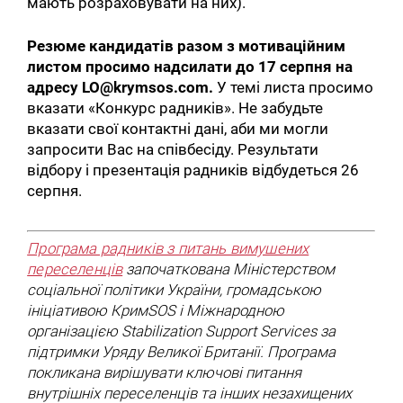
мають розраховувати на них).
Резюме кандидатів разом з мотиваційним
листом просимо надсилати до 17 серпня на
адресу LO@krymsos.com.
У темі листа просимо
вказати «Конкурс радників». Не забудьте
вказати свої контактні дані, аби ми могли
запросити Вас на співбесіду. Результати
відбору і презентація радників відбудеться 26
серпня.
Програма радників з питань вимушених
переселенців
започаткована Міністерством
соціальної політики України, громадською
ініціативою КримSOS і Міжнародною
організацією Stabilization Support Services за
підтримки Уряду Великої Британії. Програма
покликана вирішувати ключові питання
внутрішніх переселенців та інших незахищених