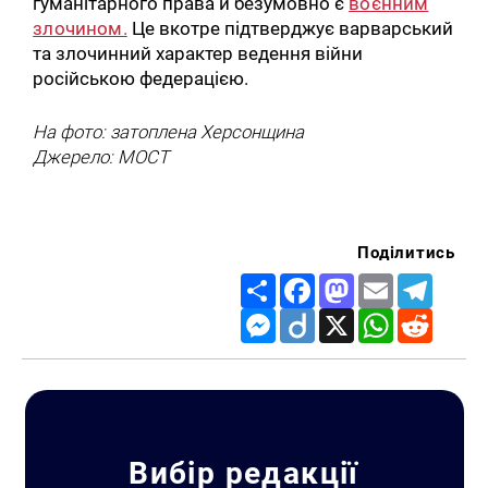
гуманітарного права й безумовно є
воєнним
злочином.
Це вкотре підтверджує варварський
та злочинний характер ведення війни
російською федерацією.
На фото: затоплена Херсонщина
Джерело: МОСТ
Поділитись
Share
Facebook
Mastodon
Email
Telegr
Messenger
Diigo
X
WhatsApp
Reddit
Вибір редакції