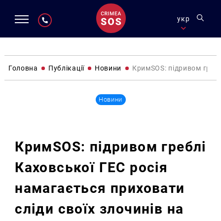
укр
Головна
Публікації
Новини
КримSOS: підривом гребл
Новини
КримSOS: підривом греблі
Каховської ГЕС росія
намагається приховати
сліди своїх злочинів на