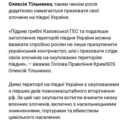
Олексія Тільненка
, таким чином росія
додатково намагається приховати свої
злочини на півдні України.
«Підрив греблі Каховської ГЕС та подальше
затоплення територій півдня України можна
вважати спробою росіян не лише призупинити
український контрнаступ, але і приховати сліди
своїх злочинів на окупованих територіях
півдня», — вважає Голова Правління КримSOS
Олексій Тільненко.
Деякі території на півдні України є окупованими
з перших днів повномасштабного вторгнення
рф. За цей час окупанти встигли вчинити низку
воєнних злочинів, включно з насильницькими
зникненнями, тортурами та вбивством
цивільного населення.