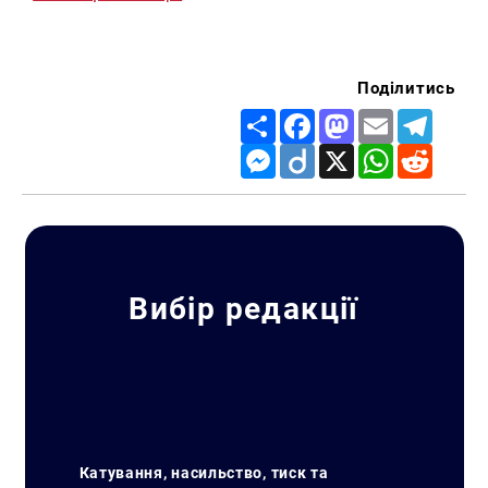
Поділитись
Share
Facebook
Mastodon
Email
Telegr
Messenger
Diigo
X
WhatsApp
Reddit
Вибір редакції
Катування, насильство, тиск та