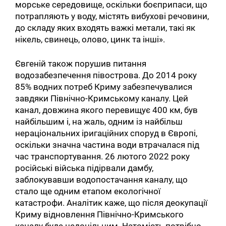
морське середовище, оскільки боєприпаси, що
потрапляють у воду, містять вибухові речовини,
до складу яких входять важкі метали, такі як
нікель, свинець, олово, цинк та інші».
Євгеній також порушив питання
водозабезпечення півострова. До 2014 року
85% водних потреб Криму забезпечувалися
завдяки Північно-Кримському каналу. Цей
канал, довжина якого перевищує 400 км, був
найбільшим і, на жаль, одним із найбільш
нераціональних іригаційних споруд в Європі,
оскільки значна частина води втрачалася під
час транспортування. 26 лютого 2022 року
російські війська підірвали дамбу,
заблокувавши водопостачання каналу, що
стало ще одним етапом екологічної
катастрофи. Аналітик каже, що після деокупації
Криму відновлення Північно-Кримського
каналу буде недоцільним. Натомість потрібно