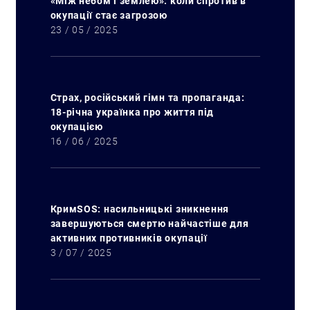
«Між небом і землею»: коли спротив в
окупації стає загрозою
23 / 05 / 2025
Страх, російський гімн та пропаганда:
18-річна українка про життя під
окупацією
16 / 06 / 2025
КримSOS: насильницькі зникнення
завершуються смертю найчастіше для
активних противників окупації
3 / 07 / 2025