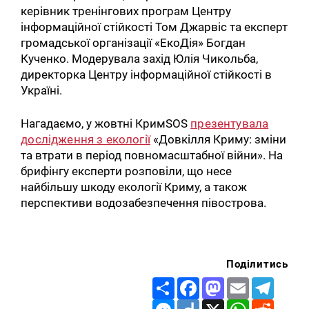
керівник тренінгових програм Центру
інформаційної стійкості Том Джарвіс та експерт
громадської організації «ЕкоДія» Богдан
Кученко. Модерувала захід Юлія Чикольба,
директорка Центру інформаційної стійкості в
Україні.
Нагадаємо, у жовтні КримSOS
презентувала
дослідження з екології
«Довкілля Криму: зміни
та втрати в період повномасштабної війни». На
брифінгу експерти розповіли, що несе
найбільшу шкоду екології Криму, а також
перспективи водозабезпечення півострова.
Поділитись
Share
Facebook
Mastodon
Email
Telegr
Messenger
Diigo
X
WhatsApp
Reddit