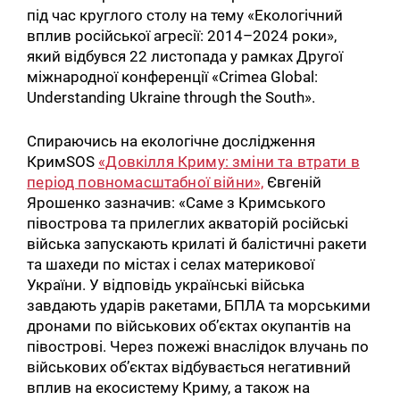
під час круглого столу на тему «Екологічний
вплив російської агресії: 2014–2024 роки»,
який відбувся 22 листопада у рамках Другої
міжнародної конференції «Crimea Global:
Understanding Ukraine through the South».
Спираючись на екологічне дослідження
КримSOS
«Довкілля Криму: зміни та втрати в
період повномасштабної війни»,
Євгеній
Ярошенко зазначив: «Саме з Кримського
півострова та прилеглих акваторій російські
війська запускають крилаті й балістичні ракети
та шахеди по містах і селах материкової
України. У відповідь українські війська
завдають ударів ракетами, БПЛА та морськими
дронами по військових об’єктах окупантів на
півострові. Через пожежі внаслідок влучань по
військових об’єктах відбувається негативний
вплив на екосистему Криму, а також на