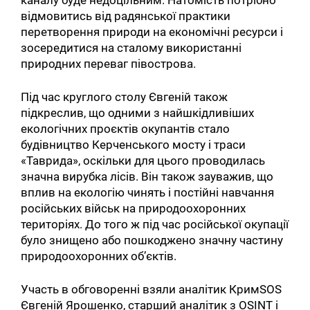
відмовитись від радянської практики
перетворення природи на економічні ресурси і
зосередитися на сталому використанні
природних переваг півострова.
Під час круглого столу Євгеній також
підкреслив, що одними з найшкідливіших
екологічних проєктів окупантів стало
будівництво Керченського мосту і траси
«Таврида», оскільки для цього проводилась
значна вирубка лісів. Він також зауважив, що
вплив на екологію чинять і постійні навчання
російських військ на природоохоронних
територіях. До того ж під час російської окупації
було знищено або пошкоджено значну частину
природоохоронних об’єктів.
Участь в обговоренні взяли аналітик КримSOS
Євгеній Ярошенко, старший аналітик з OSINT і