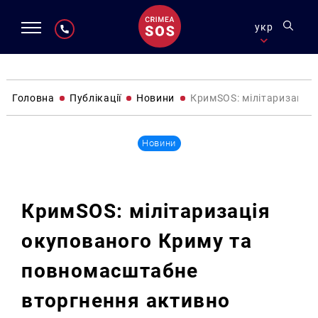
укр
Головна
Публікації
Новини
КримSOS: мілітаризація
Новини
КримSOS: мілітаризація
окупованого Криму та
повномасштабне
вторгнення активно