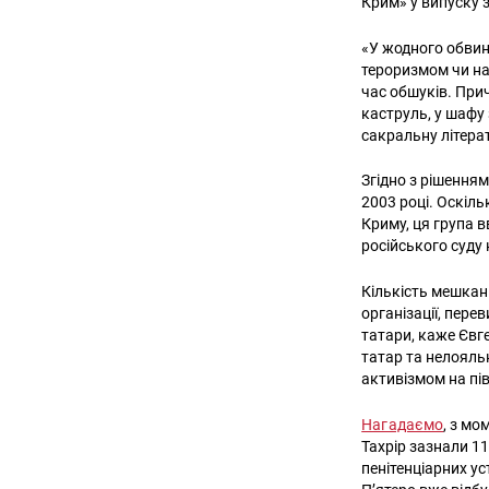
Крим» у випуску 
«У жодного обвин
тероризмом чи на
час обшуків. При
каструль, у шафу
сакральну літерат
Згідно з рішенням
2003 році. Оскіл
Криму, ця група в
російського суду
Кількість мешкан
організації, пере
татари, каже Євг
татар та нелояль
активізмом на пі
Нагадаємо
, з мо
Тахрір зазнали 11
пенітенціарних у