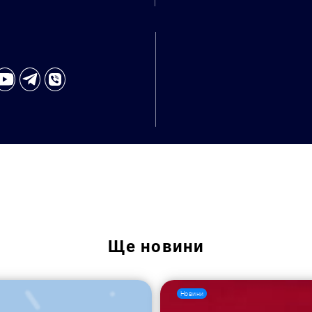
Пошук за запитом:
Ще
новини
Новини