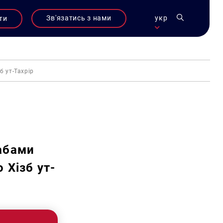
Зв'язатись з нами
укр
ти
б ут-Тахрір
абами
 Хізб ут-