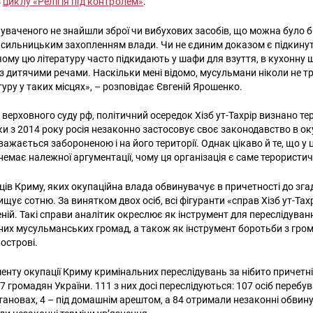
з
циклу «Релігія під контролем»
.
уваченого не знайшли зброї чи вибухових засобів, що можна було б
сильницьким захопленням влади. Чи не єдиним доказом є підкинута
чому цю літературу часто підкидають у шафи для взуття, в кухонну 
 з дитячими речами. Наскільки мені відомо, мусульмани ніколи не 
уру у таких місцях», – розповідає Євгеній Ярошенко.
 верховного суду рф, політичний осередок Хізб ут-Тахрір визнано т
ьки з 2014 року росія незаконно застосовує своє законодавство в 
важається забороненою і на його території. Однак цікаво й те, що у 
 немає належної аргументації, чому ця організація є саме терористи
ців Криму, яких окупаційна влада обвинувачує в причетності до зга
вищує сотню. За винятком двох осіб, всі фігуранти «справ Хізб ут-Тах
еній. Такі справи аналітик окреслює як інструмент для переслідува
них мусульманських громад, а також як інструмент боротьби з гр
вострові.
менту окупації Криму кримінальних переслідувань за нібито причетніс
7 громадян України. 111 з них досі переслідуються: 107 осіб перебу
становах, 4 – під домашнім арештом, а 84 отримали незаконні обвин