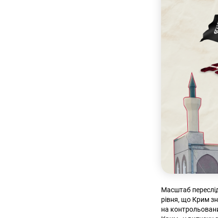
Масштаб пересліду
рівня, що Крим з
на контрольовани