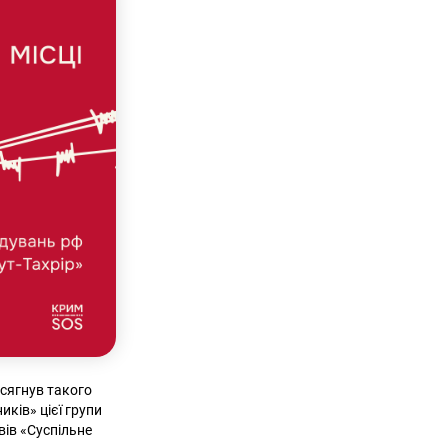
осягнув такого
ків» цієї групи
вів «Суспільне