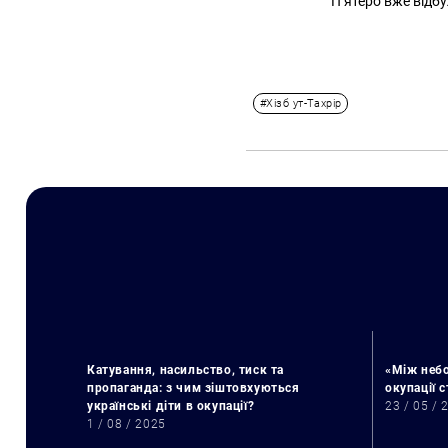
П’ятеро вже відб
#Хізб ут-Тахрір
Катування, насильство, тиск та
«Між небо
пропаганда: з чим зіштовхуються
окупації 
українські діти в окупації?
23 / 05 / 
1 / 08 / 2025