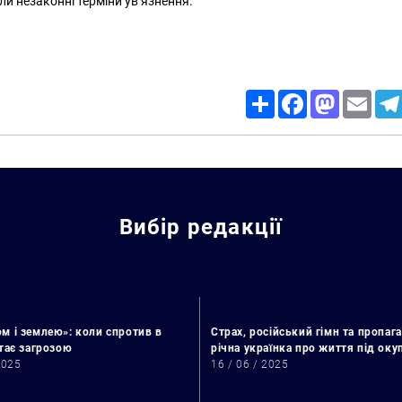
ули незаконні терміни ув’язнення.
Share
Facebook
Mastodon
Email
Вибір редакції
м і землею»: коли спротив в
Страх, російський гімн та пропага
стає загрозою
річна українка про життя під ок
2025
16 / 06 / 2025