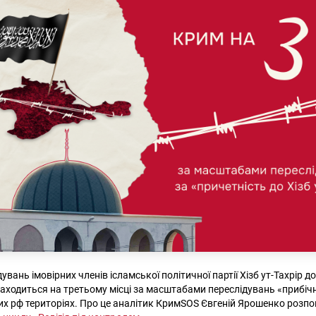
вань імовірних членів ісламської політичної партії Хізб ут-Тахрір д
находиться на третьому місці за масштабами переслідувань «прибічни
х рф територіях. Про це аналітик КримSOS Євгеній Ярошенко розпо