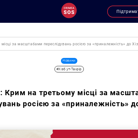
Підтрима
місці за масштабами переслідувань росією за «приналежність» до Хіз
Новини
#Хізб ут-Тахрір
 Крим на третьому місці за масшт
увань росією за «приналежність» до