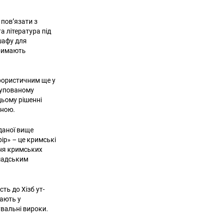
 пов’язати з
 література під
шафу для
тримають
ерористичним ще у
окупованому
цьому рішенні
чною.
даної вище
рір» – це кримські
ння кримських
омадським
ть до Хізб ут-
вають у
увальні вироки.