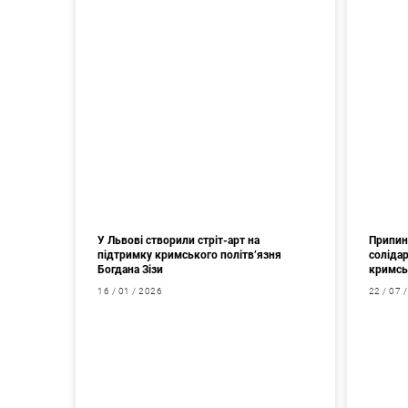
У Львові створили стріт-арт на
Припин
підтримку кримського політв’язня
соліда
Богдана Зізи
кримсь
16 / 01 / 2026
22 / 07 