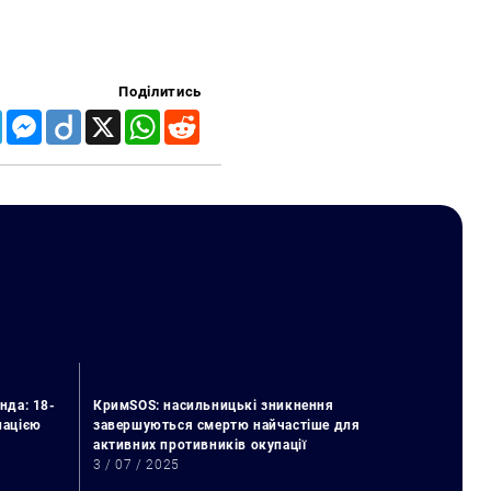
Поділитись
Telegram
Messenger
Diigo
X
WhatsApp
Reddit
нда: 18-
КримSOS: насильницькі зникнення
упацією
завершуються смертю найчастіше для
активних противників окупації
3 / 07 / 2025