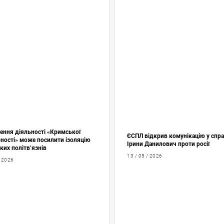
ення діяльності «Кримської
ЄСПЛ відкрив комунікацію у спр
рності» може посилити ізоляцію
Ірини Данилович проти росії
ких політв’язнів
13 / 05 / 2026
/ 2026