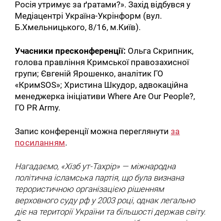
Росія утримує за ґратами?». Захід відбувся у
Медіацентрі Україна-Укрінформ (вул.
Б.Хмельницького, 8/16, м.Київ).
Учасники пресконференції:
Ольга Скрипник,
голова правління Кримської правозахисної
групи; Євгеній Ярошенко, аналітик ГО
«КримSOS»; Христина Шкудор, адвокаційна
менеджерка ініціативи Where Are Our People?,
ГО PR Army.
Запис конференції можна переглянути
за
посиланням
.
Нагадаємо, «Хізб ут-Тахрір» — міжнародна
політична ісламська партія, що була визнана
терористичною організацією рішенням
верховного суду рф у 2003 році, однак легально
діє на території України та більшості держав світу.