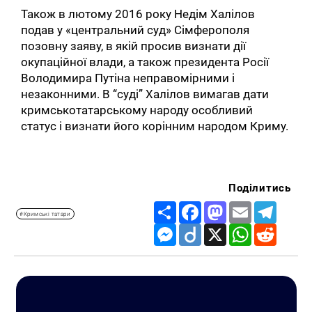
Також в лютому 2016 року Недім Халілов
подав у «центральний суд» Сімферополя
позовну заяву, в якій просив визнати дії
окупаційної влади, а також президента Росії
Володимира Путіна неправомірними і
незаконними. В “суді” Халілов вимагав дати
кримськотатарському народу особливий
статус і визнати його корінним народом Криму.
Поділитись
Share
Facebook
Mastodon
Email
Telegr
#Кримські татари
Messenger
Diigo
X
WhatsApp
Reddit