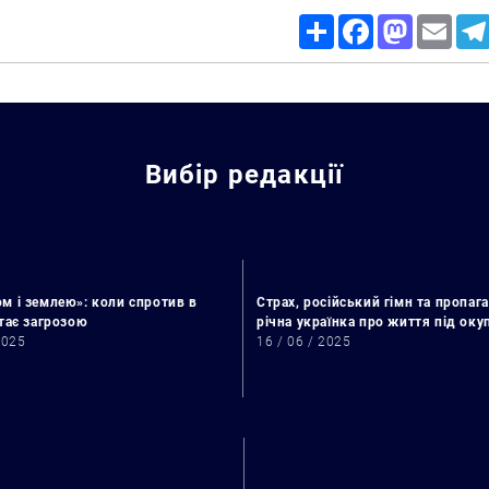
Share
Facebook
Mastodon
Email
Вибір редакції
м і землею»: коли спротив в
Страх, російський гімн та пропага
стає загрозою
річна українка про життя під ок
2025
16 / 06 / 2025