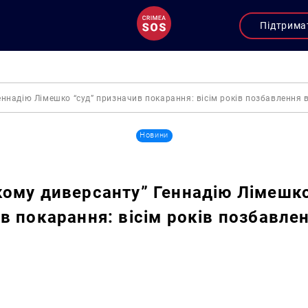
Підтрима
ннадію Лімешко “суд” призначив покарання: вісім років позбавлення 
Новини
ому диверсанту” Геннадію Лімешко
в покарання: вісім років позбавлен