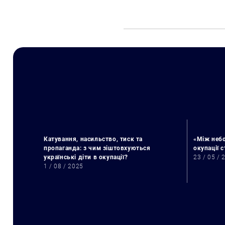
Катування, насильство, тиск та
«Між небо
пропаганда: з чим зіштовхуються
окупації 
українські діти в окупації?
23 / 05 / 
1 / 08 / 2025