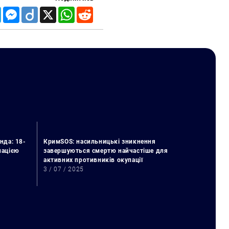
Telegram
Messenger
Diigo
X
WhatsApp
Reddit
нда: 18-
КримSOS: насильницькі зникнення
упацією
завершуються смертю найчастіше для
активних противників окупації
3 / 07 / 2025