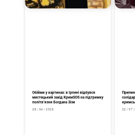
Обійми у картинах: в Ірпені відбувся
Припин
мистецький захід КримSOS на підтримку
соліда
політв’язня Богдана Зізи
кримсь
28 / 04 / 2026
22 / 07 