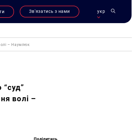
Зв'язатись з нами
укр
ти
волі – Наумлюк
 “суд”
ня волі –
Поділитись