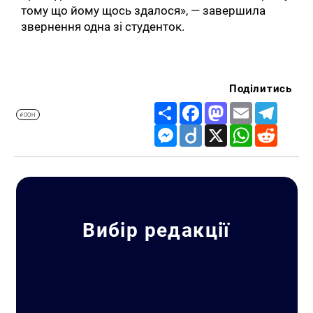
тому що йому щось здалося», — завершила
звернення одна зі студенток.
Поділитись
Share
Facebook
Mastodon
Email
Telegr
#ООН
Messenger
Diigo
X
WhatsApp
Reddit
Вибір редакції