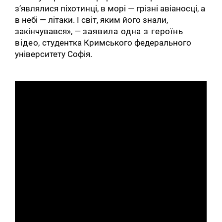
з’являлися піхотинці, в морі — грізні авіаносці, а
в небі — літаки. І світ, яким його знали,
закінчувався», —
заявила
одна
з
героїнь
відео
,
студентка Кримського федерального
університету Софія.