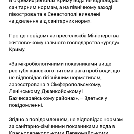
В окремих регіонах Криму вода не відповідає
санітарним нормам, а на північному заході
півострова та в Севастополі виявлені
«відхилення від санітарних норм».
Про це повідомляє прес-служба Міністерства
житлово-комунального господарства «уряду»
Криму.
«За мікробіологічними показниками вище
республіканського питома вага проб води, що
не відповідає гігієнічним нормативам,
зареєстрована в Сімферопольському,
Ленінському, Джанкойському і
Бахчисарайському районах», – йдеться у
повідомленні.
Згідно з повідомленням, не відповідає нормам
за санітарно-хімічними показниками вода в
Красноперекопському, Первомайському,