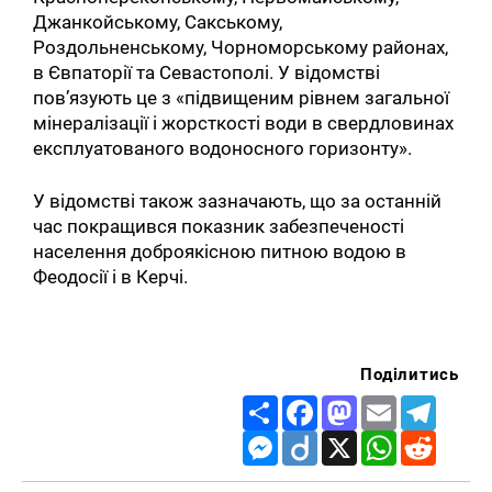
Джанкойському, Сакському,
Роздольненському, Чорноморському районах,
в Євпаторії та Севастополі. У відомстві
пов’язують це з «підвищеним рівнем загальної
мінералізації і жорсткості води в свердловинах
експлуатованого водоносного горизонту».
У відомстві також зазначають, що за останній
час покращився показник забезпеченості
населення доброякісною питною водою в
Феодосії і в Керчі.
Поділитись
Share
Facebook
Mastodon
Email
Telegr
Messenger
Diigo
X
WhatsApp
Reddit