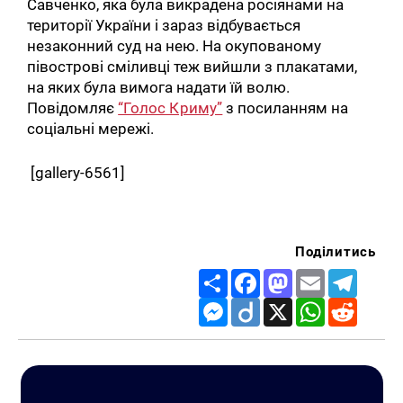
Савченко, яка була викрадена росіянами на
території України і зараз відбувається
незаконний суд на нею. На окупованому
півострові сміливці теж вийшли з плакатами,
на яких була вимога надати їй волю.
Повідомляє
“Голос Криму”
з посиланням на
соціальні мережі.
[gallery-6561]
Поділитись
Share
Facebook
Mastodon
Email
Telegr
Messenger
Diigo
X
WhatsApp
Reddit