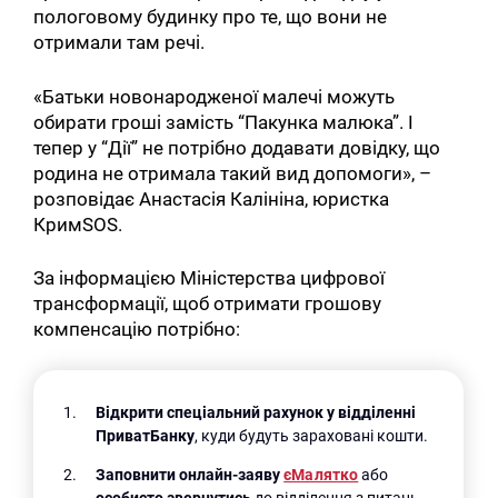
пологовому будинку про те, що вони не
отримали там речі.
«Батьки новонародженої малечі можуть
обирати гроші замість “Пакунка малюка”. І
тепер у “Дії” не потрібно додавати довідку, що
родина не отримала такий вид допомоги», –
розповідає Анастасія Калініна, юристка
КримSOS.
За інформацією Міністерства цифрової
трансформації, щоб отримати грошову
компенсацію потрібно:
Відкрити спеціальний рахунок у відділенні
ПриватБанку
, куди будуть зараховані кошти.
Заповнити онлайн-заяву
єМалятко
або
особисто звернутись
до відділення з питань