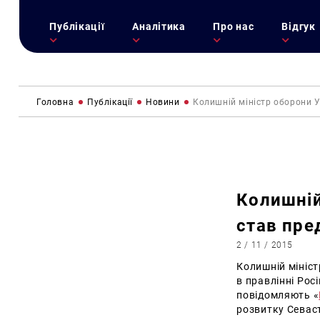
Публікації
Аналітика
Про нас
Відгук
Головна
Публікації
Новини
Колишній міністр оборони 
Колишній
став пре
2 / 11 / 2015
Колишній мініс
в правлінні Рос
повідомляють
«
розвитку Севас