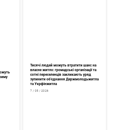
Тисячі людей можуть втратити шанс на
власне житло: громадські організації та
можуть
сотні переселенців закликають уряд
Криму
зупинити об’єднання Держмолодьжитла
та Укрфінжитла
7 / 05 / 2026