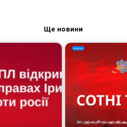
Ще
новини
Новини
Пошук за запитом: