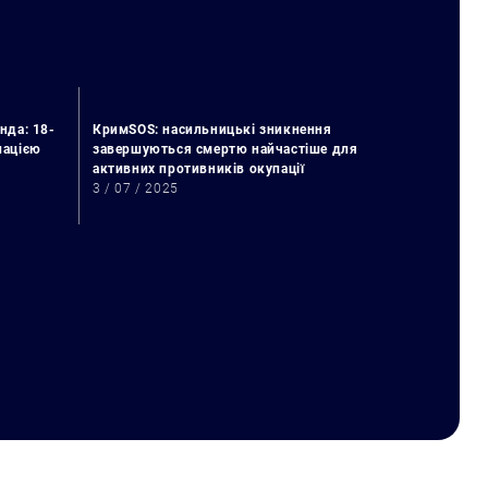
нда: 18-
КримSOS: насильницькі зникнення
упацією
завершуються смертю найчастіше для
активних противників окупації
3 / 07 / 2025