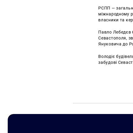
РСПП — загально
міжнародному р
власники та кер
Павло Лебедєв 
Севастополя, зв
Януковича до Ро
Володіє будіве
забудові Севас