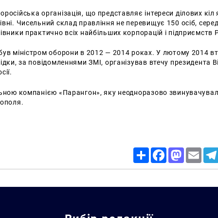
російська організація, що представляє інтереси ділових кіл я
івні.
Чисельний склад правління не перевищує 150 осіб, сере
івники практично всіх найбільших корпорацій і підприємств Р
був міністром оборони в 2012 — 2014 роках.
У лютому 2014 вт
ідки, за повідомленнями ЗМІ, організував втечу президента В
сії.
льною компанією «Парангон», яку неодноразово звинувачувал
тополя.
Share
Facebook
Mastodon
Email