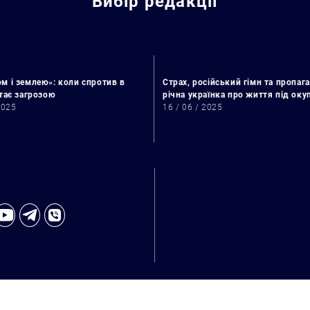
Вибір редакції
м і землею»: коли спротив в
Страх, російський гімн та пропага
стає загрозою
річна українка про життя під ок
2025
16 / 06 / 2025