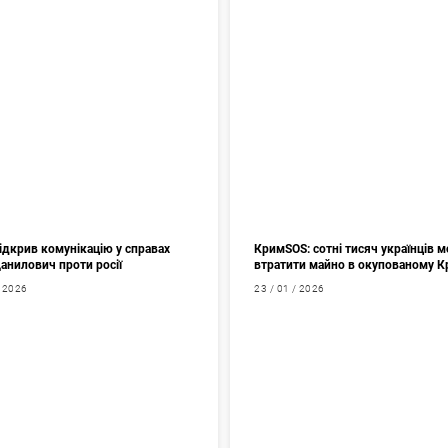
ідкрив комунікацію у справах
КримSOS: сотні тисяч українців 
Данилович проти росії
втратити майно в окупованому 
/ 2026
23 / 01 / 2026