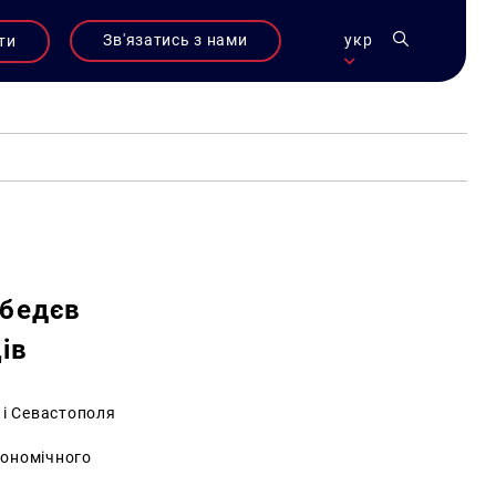
Зв'язатись з нами
укр
ти
ебедєв
ів
 і Севастополя
кономічного