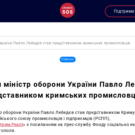
Підтрима
України Павло Лебедєв став представником кримських промисловців
Новини
 міністр оборони України Павло Л
дставником кримських промисловц
тр оборони України Павло Лебедєв став представником Криму
ійського союзу промисловців і підприємців (РСПП),
Крим.Реаліі
»
з посиланням на прес-службу Фонду соціально е
тополя.