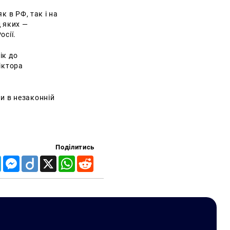
к в РФ, так і на
д яких —
осії.
ік до
іктора
и в незаконній
Поділитись
Telegram
Messenger
Diigo
X
WhatsApp
Reddit