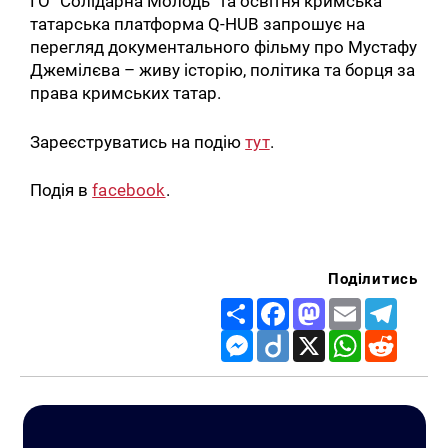
ГО “Солідарна Молодь” та освітня кримська
татарська платформа Q-HUB запрошує на
перегляд документального фільму про Мустафу
Джемілєва – живу історію, політика та борця за
права кримських татар.
Зареєструватись на подію
тут
.
Подія в
facebook
.
Поділитись
Share
Facebook
Mastodon
Email
Telegr
Messenger
Diigo
X
WhatsApp
Reddit