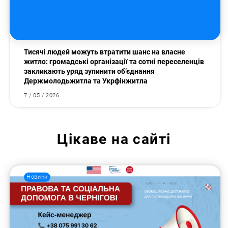
Тисячі людей можуть втратити шанс на власне
житло: громадські організації та сотні переселенців
закликають уряд зупинити об’єднання
Держмолодьжитла та Укрфінжитла
7 / 05 / 2026
Цікаве на сайті
Новини