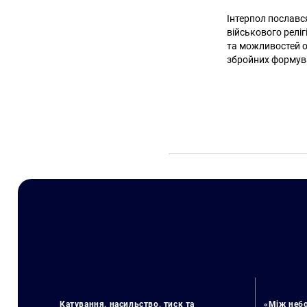
Інтерпол пославс
військового релі
та можливостей о
збройних формув
Катування, насильство, тиск та
«Між небо