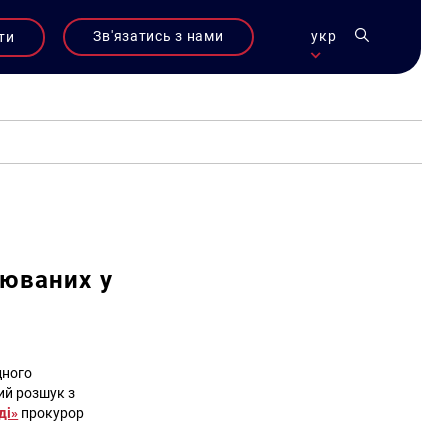
Зв'язатись з нами
укр
ти
рюваних у
дного
ий розшук з
ді»
прокурор