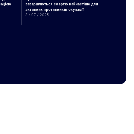
упацією
завершуються смертю найчастіше для
активних противників окупації
3 / 07 / 2025