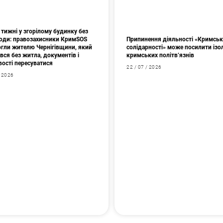
тижні у згорілому будинку без
 води: правозахисники КримSOS
Припинення діяльності «Кримськ
гли жителю Чернігівщини, який
солідарності» може посилити ізо
ся без житла, документів і
кримських політв’язнів
ості пересуватися
22 / 07 / 2026
/ 2026