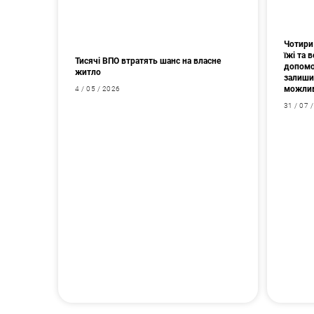
Чотири 
їжі та
Тисячі ВПО втратять шанс на власне
допомо
житло
залишив
можлив
4 / 05 / 2026
31 / 07 