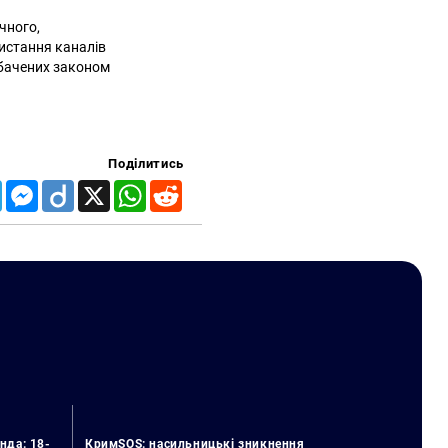
чного,
ристання каналів
дбачених законом
Поділитись
Telegram
Messenger
Diigo
X
WhatsApp
Reddit
нда: 18-
КримSOS: насильницькі зникнення