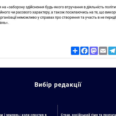
я на «заборону здійснення будь-якого втручання в діяльність політи
гійного чи расового характеру, а також посилаючись на те, що вико
рганізації неможливо у справах про створення та участь в не пере
ань».
Share
Facebook
Mastodon
Email
Вибір редакції
м і землею»: коли спротив в
Страх, російський гімн та пропага