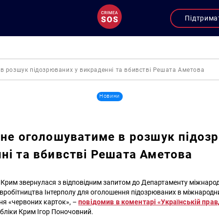
Підтрима
 в розшук підозрюваних у викраденні та вбивстві Решата Аметова
Новини
 не оголошуватиме в розшук підоз
ні та вбивстві Решата Аметова
Крим звернулася з відповідним запитом до Департаменту міжнаро
івробітництва Інтерполу для оголошення підозрюваних в міжнародн
я «червоних карток», –
повідомив в коментарі «Українській прав
бліки Крим Ігор Поночовний.