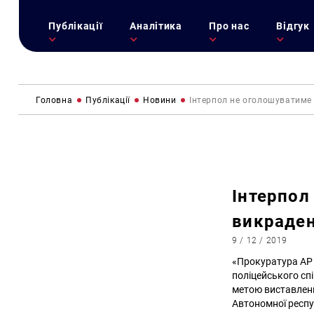
Публікації
Аналітика
Про нас
Відгук
Головна
Публікації
Новини
Інтерпол не оголошуватиме
Інтерпол
викраден
9 / 12 / 2019
«Прокуратура АР 
поліцейського сп
метою виставленн
Автономної респу