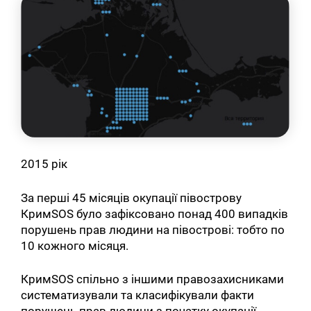
2015 рік
За перші 45 місяців окупації півострову
КримSOS було зафіксовано понад 400 випадків
порушень прав людини на півострові: тобто по
10 кожного місяця.
КримSOS спільно з іншими правозахисниками
систематизували та класифікували факти
порушень прав людини з початку окупації