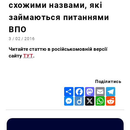
схожими назвами, які
займаються питаннями
ВПО
3 / 02 / 2016
Читайте статтю в російськомовній версії
сайту
ТУТ
.
Поділитись
Share
Facebook
Mastodon
Email
Telegr
Messenger
Diigo
X
WhatsApp
Reddit