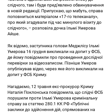
слідчого, там і буде пред’явлено обвинувачення
в новій редакції. Припускаю, що мабуть, справа
поповниться матеріалом «17-го телеканалу»,
про який згадували під час минулого візиту до
слідчого», – розповіла дочка Ільмі Умерова
Айше.
Як відомо, заступника голови Меджлісу Ільмі
Умерова 16 грудня викликали на допит у ФСБ,
де йому повідомили про проведення дослідчої
перевірки за відеозаписом. Пізніше Умеров
опублікував відео, через яке його викликали на
допит у ФСБ Криму.
Нагадаємо, 12 травня екс-прокурор Криму
Наталія Поклонська повідомила, що слідчі ФСБ
порушили проти Ільмі Умерова кримінальну
справу за статтею 280.1 КК РФ «Публічні
заклики до здійснення дій, спрямованих на