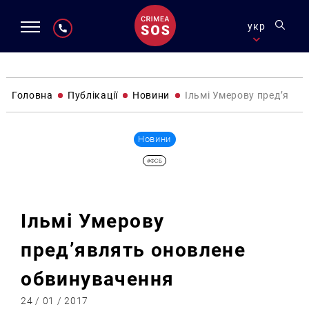
укр
Головна
Публікації
Новини
Ільмі Умерову пред’явл
Новини
#ФСБ
Ільмі Умерову
пред’являть оновлене
обвинувачення
24 / 01 / 2017