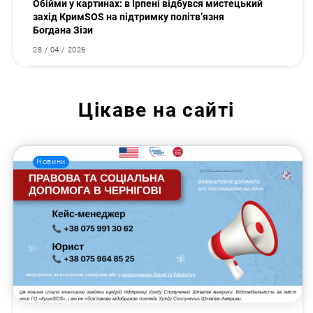
Обійми у картинах: в Ірпені відбувся мистецький
захід КримSOS на підтримку політв’язня
Богдана Зізи
28 / 04 / 2026
Цікаве на сайті
Новини