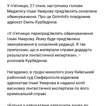
У п’ятницю, 27 січня, заступнику голови
Меджлісу Ільмі Умерову пред’являть оновлене
обвинувачення. Про це QirimInfo повідомив
адвокат Еміль Курбедінов.
«У п’ятницю перепред’являть обвинувачення
Ільмі Умерову. Йому буде пред’явлено
звинувачення в оновленій редакції. Я так
припускаю, що в матеріали справи додадуть
результати лінгвістичної екпертизи», –
розповів Курбедінов.
Нагадаємо, в грудні минулого року Київський
районний суд Сімферополя відмовив
адвокатам Ільмі Умерова в наданні копії
висновку лінгвістичної експертизи по його
кримінальній справі.
«Батька з адвокатами запросили знову до