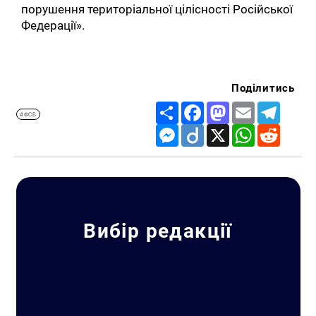
порушення територіальної цілісності Російської
Федерації».
Поділитись
Share
Facebook
Mastodon
Email
Telegr
#ФСБ
Messenger
Diigo
X
WhatsApp
Reddit
Вибір редакції