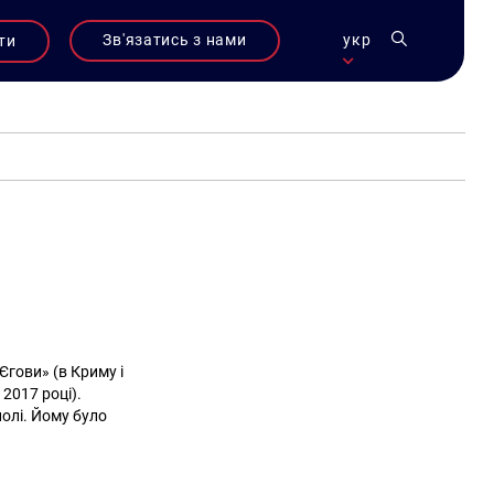
Зв'язатись з нами
укр
ти
Єгови» (в Криму і
2017 році).
олі. Йому було