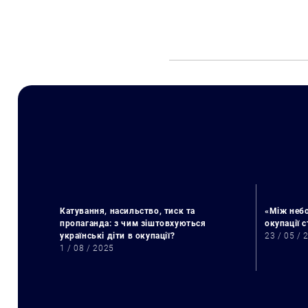
Катування, насильство, тиск та
«Між небо
пропаганда: з чим зіштовхуються
окупації 
українські діти в окупації?
23 / 05 / 
1 / 08 / 2025