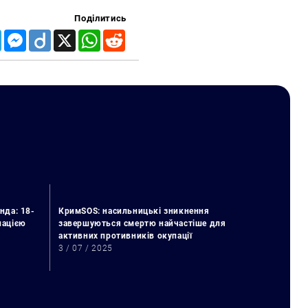
Поділитись
Telegram
Messenger
Diigo
X
WhatsApp
Reddit
нда: 18-
КримSOS: насильницькі зникнення
упацією
завершуються смертю найчастіше для
активних противників окупації
3 / 07 / 2025