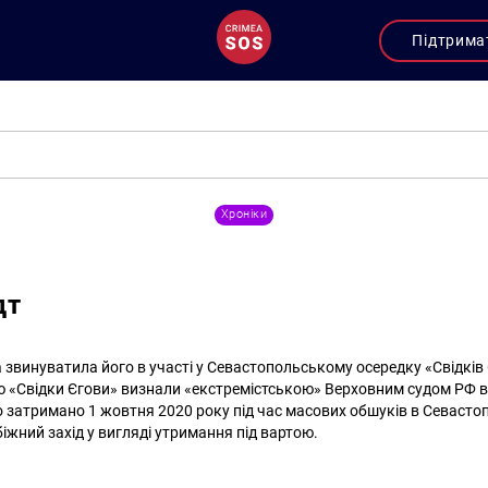
Підтрима
Хроніки
дт
 звинуватила його в участі у Севастопольському осередку «Свідків 
ію «Свідки Єгови» визнали «екстремістською» Верховним судом РФ в 
о затримано 1 жовтня 2020 року під час масових обшуків в Севастоп
іжний захід у вигляді утримання під вартою.