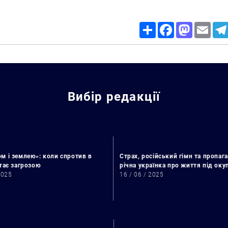
Share
Facebook
Mastodon
Email
Вибір редакції
м і землею»: коли спротив в
Страх, російський гімн та пропага
стає загрозою
річна українка про життя під ок
2025
16 / 06 / 2025