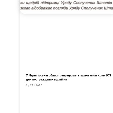
У Чернігівській області запрацювала гаряча лінія КримSOS
для постраждалих від війни
2 / 07 / 2026