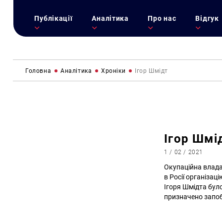
Публікації
Аналітика
Про нас
Відгук
Головна
Аналітика
Хроніки
Ігор Шмідт
Ігор Шмі
1 / 02 / 2021
Окупаційна влада
в Росії організац
Ігоря Шмідта бул
призначено запоб