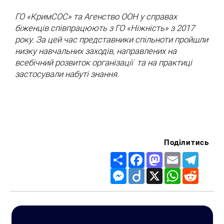
ГО «КримСОС» та Агенство ООН у справах
біженців співпрацюють з ГО «Ніжність» з 2017
року. За цей час представники спільноти пройшли
низку навчальних заходів, направлених на
всебічний розвиток організації та на практиці
застосували набуті знання.
Поділитись
Share
Facebook
Mastodon
Email
Telegr
Messenger
Diigo
X
WhatsApp
Reddit